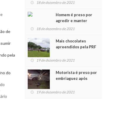
para crianças na
18 de dezembro de 2021
Chegada do Papai Noel
de
Homem é preso por
agredir e manter
mulher em cárcere
18 de dezembro de 2021
tão de
privado
Mais chocolates
ssumir
apreendidos pela PRF
são entregues a
ndo pela
crianças no Natal
19 de dezembro de 2021
Solidário
Motorista é preso por
ino do
embriaguez após
acidente com dois
 do
feridos
e
19 de dezembro de 2021
ário