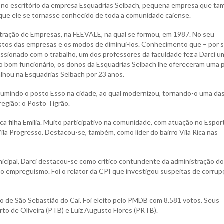
r no escritório da empresa Esquadrias Selbach, pequena empresa que t
 que ele se tornasse conhecido de toda a comunidade caiense.
tração de Empresas, na FEEVALE, na qual se formou, em 1987. No seu
stos das empresas e os modos de diminui-los. Conhecimento que – por si
ressionado com o trabalho, um dos professores da faculdade fez a Darci u
 o bom funcionário, os donos da Esquadrias Selbach lhe ofereceram uma 
alhou na Esquadrias Selbach por 23 anos.
ssumindo o posto Esso na cidade, ao qual modernizou, tornando-o uma da
egião: o Posto Tigrão.
ca filha Emília. Muito participativo na comunidade, com atuação no Espor
la Progresso. Destacou-se, também, como líder do bairro Vila Rica nas
icipal, Darci destacou-se como crítico contundente da administração do
 o empreguismo. Foi o relator da CPI que investigou suspeitas de corrup
ito de São Sebastião do Caí. Foi eleito pelo PMDB com 8.581 votos. Seus
rto de Oliveira (PTB) e Luiz Augusto Flores (PRTB).