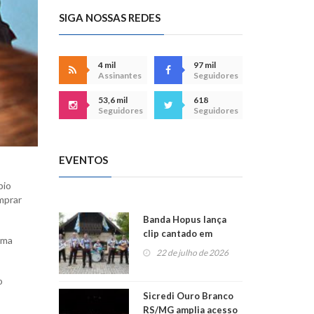
SIGA NOSSAS REDES
4 mil
97 mil
Assinantes
Seguidores
53,6 mil
618
Seguidores
Seguidores
EVENTOS
pio
mprar
Banda Hopus lança
clip cantado em
uma
alemão e inglês
22 de julho de 2026
o
Sicredi Ouro Branco
RS/MG amplia acesso