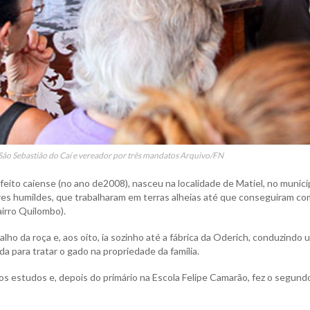
e São Sebastião do Caí e vereador por três mandatos Arquivo/FN
feito caiense (no ano de2008), nasceu na localidade de Matiel, no municí
tores humildes, que trabalharam em terras alheias até que conseguiram co
irro Quilombo).
balho da roça e, aos oito, ia sozinho até a fábrica da Oderich, conduzindo 
da para tratar o gado na propriedade da família.
os estudos e, depois do primário na Escola Felipe Camarão, fez o segund