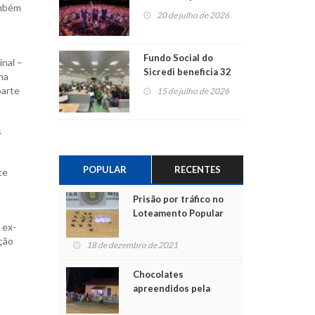
ambém
ao show dos 45 anos
20 de julho de 2026
para mais associados
Fundo Social do
nal –
Sicredi beneficia 32
ma
projetos em
parte
15 de julho de 2026
Montenegro
s
POPULAR
RECENTES
te
Prisão por tráfico no
Loteamento Popular
 ex-
ção
18 de dezembro de 2021
Chocolates
apreendidos pela
Polícia são entregues