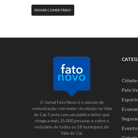
CATEG
Cidade
Pelo Va
Esport
O Jornal Fato Novo é o veículo de
comunicação com maior circulação no Vale
Econom
do Caí. Conta com um público leitor que
Segura
chega a mais 25.000 pessoas e cobre o
noticiário de todos os 18 municípios do
Evento
Vale do Caí.
Colunis