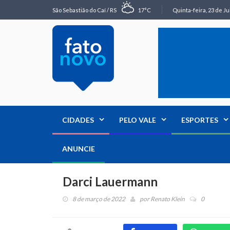
São Sebastião do Caí / RS
17°C
Quinta-feira, 23 de Ju
CIDADES
PELO VALE
ESPORTES
ANUNCIE
Darci Lauermann
8 de março de 2022
por
Renato Klein
0