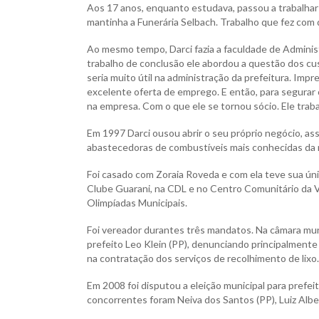
Aos 17 anos, enquanto estudava, passou a trabalha
mantinha a Funerária Selbach. Trabalho que fez com
Ao mesmo tempo, Darci fazia a faculdade de Adminis
trabalho de conclusão ele abordou a questão dos cu
seria muito útil na administração da prefeitura. Imp
excelente oferta de emprego. E então, para segurar
na empresa. Com o que ele se tornou sócio. Ele trab
Em 1997 Darci ousou abrir o seu próprio negócio, a
abastecedoras de combustíveis mais conhecidas da r
Foi casado com Zoraia Roveda e com ela teve sua úni
Clube Guarani, na CDL e no Centro Comunitário da Vi
Olimpíadas Municipais.
Foi vereador durantes três mandatos. Na câmara mun
prefeito Leo Klein (PP), denunciando principalmente
na contratação dos serviços de recolhimento de lixo.
Em 2008 foi disputou a eleição municipal para prefe
concorrentes foram Neiva dos Santos (PP), Luiz Albe