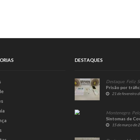
ORIAS
DESTAQUES
s
Destaque
,
Feliz
,
S
Prisão por tráfi
le
21 de fevereiro 
es
ia
Montenegro
,
Pelo
Sintomas de Cov
nça
15 de março de 
s
tas