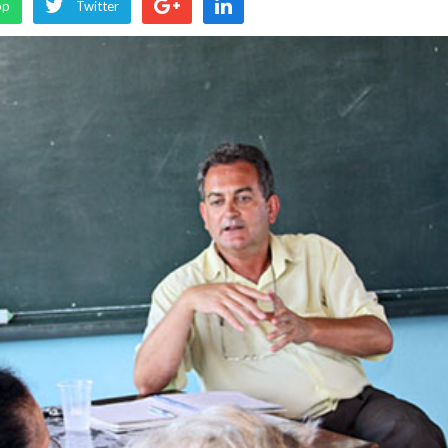
pp
Twitter