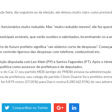
-feira, dia seguinte ao da eleição, ele deixou muito claro como preten
 funcionários muito reduzido. Mas “muito reduzido mesmo”, ele fez ques
municipais estáveis, que serão ouvidos e valorizados, incentivando-os a a
o do futuro prefeito significa “um violento corte de despesas”. Começa
o controle rigoroso das despesas com telefone, combustível etc.
leição disputada com Leo Klein (PP) e Santos Fagundes (PT). Após o térm
política como assessor de prefeitura e de deputados.
eito do Caí. O seu partido MDB (antigo do PMDB) estava na administração
a da prefeitura, seu colega de partido Clóvis Duarte foi o prefeito entr
 foi 4.874 votos (37,05%) para Darci contra 8.280 (62,95%) do seu advers
Compartilhar no Twitter