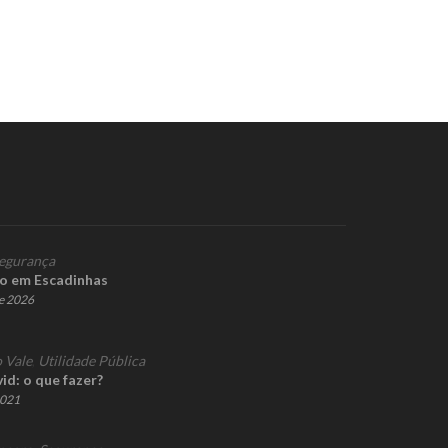
egurança
co em Escadinhas
de 2026
 Vale
,
Utilidade Pública
id: o que fazer?
2021