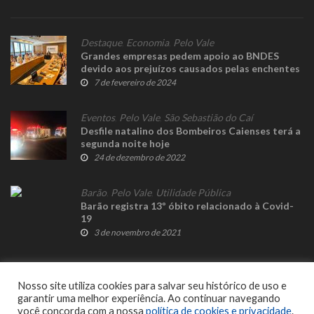
Destaque
,
Economia
,
Pelo Vale
Grandes empresas pedem apoio ao BNDES
devido aos prejuízos causados pelas enchentes
7 de fevereiro de 2024
Eventos
,
Pelo Vale
,
São Sebastião do Caí
Desfile natalino dos Bombeiros Caienses terá a
segunda noite hoje
24 de dezembro de 2022
Barão
,
Pelo Vale
,
Utilidade Pública
Barão registra 13º óbito relacionado à Covid-
19
3 de novembro de 2021
Nosso site utiliza cookies para salvar seu histórico de uso e
garantir uma melhor experiência. Ao continuar navegando
você concorda com a nossa
política de cookies e privacidade
.