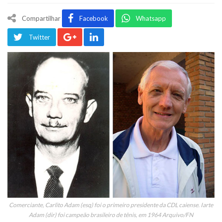
Compartilhar
Facebook
Whatsapp
Twitter
Comerciante, Carlito Adam (esq) foi o primeiro presidente da CDL caiense. Iarte
Adam (dir) foi campeão brasileiro de tênis, em 1964 Arquivo/FN