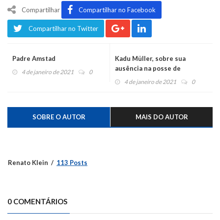
Compartilhar
Compartilhar no Facebook
Compartilhar no Twitter
Padre Amstad
Kadu Müller, sobre sua
ausência na posse de
4 de janeiro de 2021
0
Zanatta: “o momento era do
4 de janeiro de 2021
0
novo prefeito”
SOBRE O AUTOR
MAIS DO AUTOR
Renato Klein
113 Posts
0 COMENTÁRIOS