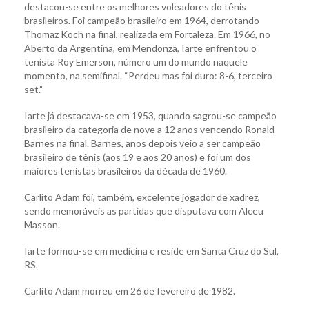
destacou-se entre os melhores voleadores do tênis
brasileiros. Foi campeão brasileiro em 1964, derrotando
Thomaz Koch na final, realizada em Fortaleza. Em 1966, no
Aberto da Argentina, em Mendonza, Iarte enfrentou o
tenista Roy Emerson, número um do mundo naquele
momento, na semifinal. “Perdeu mas foi duro: 8-6, terceiro
set.”
Iarte já destacava-se em 1953, quando sagrou-se campeão
brasileiro da categoria de nove a 12 anos vencendo Ronald
Barnes na final. Barnes, anos depois veio a ser campeão
brasileiro de tênis (aos 19 e aos 20 anos) e foi um dos
maiores tenistas brasileiros da década de 1960.
Carlito Adam foi, também, excelente jogador de xadrez,
sendo memoráveis as partidas que disputava com Alceu
Masson.
Iarte formou-se em medicina e reside em Santa Cruz do Sul,
RS.
Carlito Adam morreu em 26 de fevereiro de 1982.