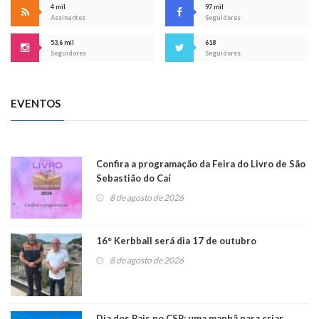
4 mil
97 mil
Assinantes
Seguidores
53,6 mil
618
Seguidores
Seguidores
EVENTOS
Confira a programação da Feira do Livro de São
Sebastião do Caí
8 de agosto de 2026
16° Kerbball será dia 17 de outubro
8 de agosto de 2026
Dia dos Pais no CSP: uma manhã para criar