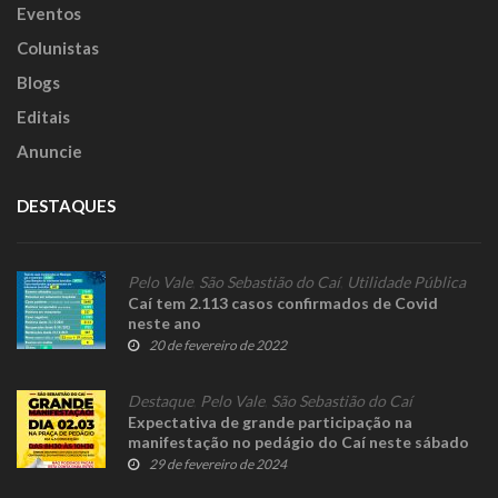
Eventos
Colunistas
Blogs
Editais
Anuncie
DESTAQUES
Pelo Vale
,
São Sebastião do Caí
,
Utilidade Pública
Caí tem 2.113 casos confirmados de Covid
neste ano
20 de fevereiro de 2022
Destaque
,
Pelo Vale
,
São Sebastião do Caí
Expectativa de grande participação na
manifestação no pedágio do Caí neste sábado
29 de fevereiro de 2024