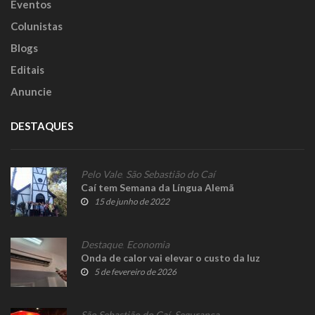
Eventos
Colunistas
Blogs
Editais
Anuncie
DESTAQUES
Pelo Vale
,
São Sebastião do Caí
Caí tem Semana da Língua Alemã
15 de junho de 2022
Destaque
,
Economia
Onda de calor vai elevar o custo da luz
5 de fevereiro de 2026
São Sebastião do Caí
,
Segurança