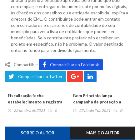
anotar a punho a entidade aprovada pelo fundo que quer
contemplar; e entregar o documento, até por meios digitais,
às direções dos conselhos ou à entidade escolhida”, explica a
diretora do EML. O contribuinte pode entrar em contato
com contadores e escritórios de contabilidade de seu
município para ver a lista de entidades que podem ser
beneficiadas. Se o contribuinte preferir não escolher um
projeto em específico, não há problema. O valor destinado
entra no fundo para ser dividido igualmente.
Compartilhar
Compartilhar no Facebook
Compartilhar no Twitter
Fiscalização fecha
Bom Princípio lança
estabelecimento e registra
campanha de proteção a
ocorrência por não uso de
crianças e adolescentes
22 de abril de 2021
0
22 de abril de 2021
0
máscara
SOBRE O AUTOR
MAIS DO AUTOR