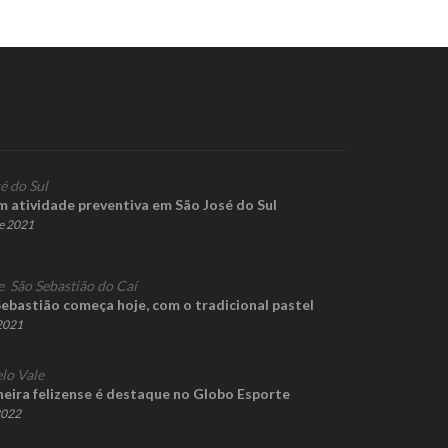
é do Sul
m atividade preventiva em São José do Sul
e 2021
e
,
São Sebastião do Caí
ebastião começa hoje, com o tradicional pastel
 2021
lo Vale
neira felizense é destaque no Globo Esporte
2022