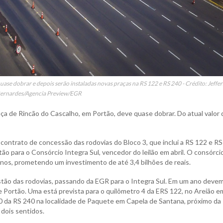
uase dobrar e depois serão instaladas novas praças na RS 122 e RS 240 - Crédito: Jeffe
ernardes/Agencia Preview/EGR
praça de Rincão do Cascalho, em Portão, deve quase dobrar. Do atual valor
contrato de concessão das rodovias do Bloco 3, que inclui a RS 122 e RS
o para o Consórcio Integra Sul, vencedor do leilão em abril. O consórci
 anos, prometendo um investimento de até 3,4 bilhões de reais.
gestão das rodovias, passando da EGR para o Integra Sul. Em um ano devem
e Portão. Uma está prevista para o quilômetro 4 da ERS 122, no Areião e
 30 da RS 240 na localidade de Paquete em Capela de Santana, próximo da
 dois sentidos.