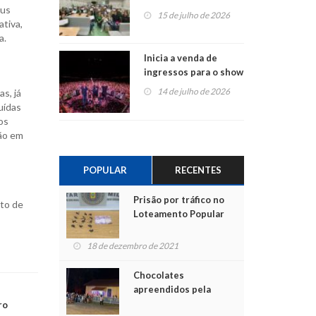
eus
projetos em
15 de julho de 2026
tiva,
Montenegro
a.
Inicia a venda de
ingressos para o show
do Jota Quest nos 45
14 de julho de 2026
s, já
anos da Sicredi Ouro
uídas
Branco RS/MG
ços
ção em
POPULAR
RECENTES
Prisão por tráfico no
ito de
Loteamento Popular
18 de dezembro de 2021
Chocolates
apreendidos pela
Polícia são entregues
ro