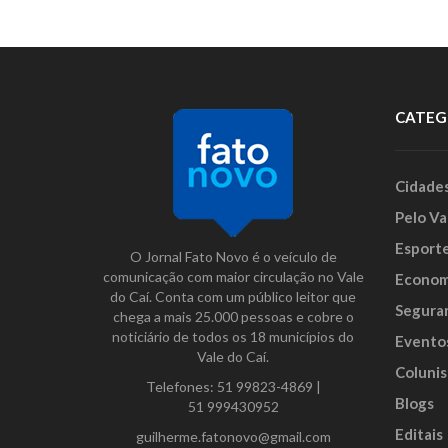
CATEG
Cidade
Pelo Va
Esport
O Jornal Fato Novo é o veículo de
comunicação com maior circulação no Vale
Econom
do Caí. Conta com um público leitor que
Segura
chega a mais 25.000 pessoas e cobre o
noticiário de todos os 18 municípios do
Evento
Vale do Caí.
Colunis
Telefones:
51 99823-4869
|
Blogs
51 999430952
Editais
guilherme.fatonovo@gmail.com