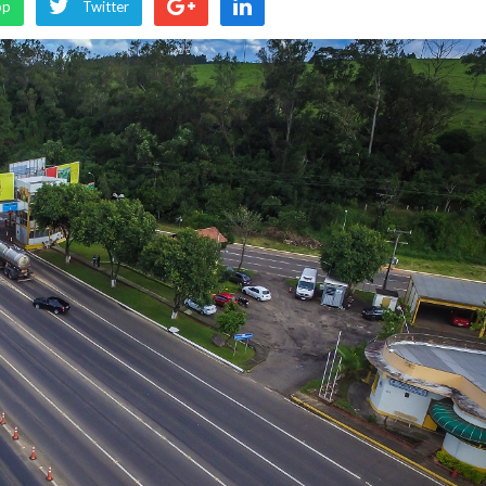
pp
Twitter