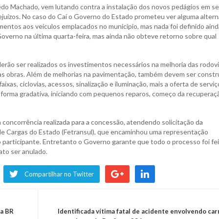
fredo Machado, vem lutando contra a instalação dos novos pedágios em s
juízos. No caso do Caí o Governo do Estado prometeu ver alguma alterna
mentos aos veículos emplacados no município, mas nada foi definido aind
overno na última quarta-feira, mas ainda não obteve retorno sobre qual
o ser realizados os investimentos necessários na melhoria das rodovia
 as obras. Além de melhorias na pavimentação, também devem ser constr
aixas, ciclovias, acessos, sinalização e iluminação, mais a oferta de servi
 forma gradativa, iniciando com pequenos reparos, começo da recupera
a concorrência realizada para a concessão, atendendo solicitação da
de Cargas do Estado (Fetransul), que encaminhou uma representação
o participante. Entretanto o Governo garante que todo o processo foi fe
ato ser anulado.
Compartilhar no Twitter
na BR
Identificada vítima fatal de acidente envolvendo car