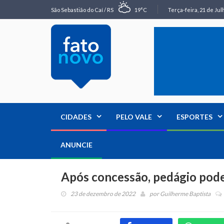
São Sebastião do Caí / RS
19°C
Terça-feira, 21 de Jul
CIDADES
PELO VALE
ESPORTES
ANUNCIE
Após concessão, pedágio pode 
23 de dezembro de 2022
por
Guilherme Baptista