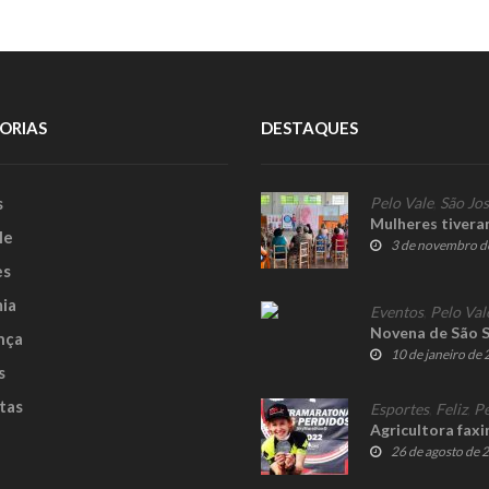
ORIAS
DESTAQUES
s
Pelo Vale
,
São Jos
Mulheres tivera
le
3 de novembro d
es
ia
Eventos
,
Pelo Val
Novena de São S
nça
10 de janeiro de
s
tas
Esportes
,
Feliz
,
Pe
Agricultora faxi
26 de agosto de 