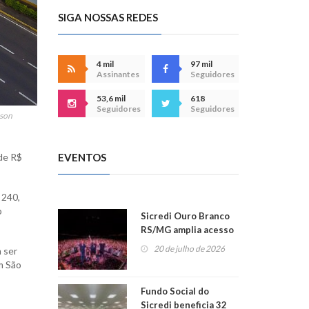
SIGA NOSSAS REDES
4 mil
97 mil
Assinantes
Seguidores
53,6 mil
618
Seguidores
Seguidores
rson
 de R$
EVENTOS
 240,
o
Sicredi Ouro Branco
RS/MG amplia acesso
ao show dos 45 anos
20 de julho de 2026
 ser
para mais associados
m São
Fundo Social do
Sicredi beneficia 32