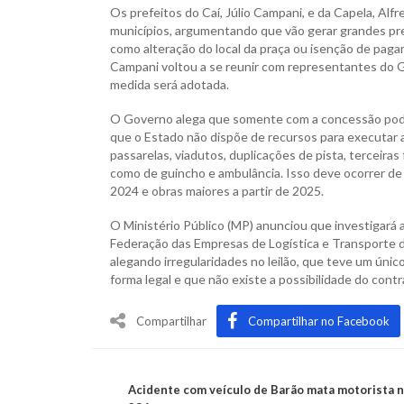
Os prefeitos do Caí, Júlio Campani, e da Capela, Al
municípios, argumentando que vão gerar grandes pre
como alteração do local da praça ou isenção de paga
Campani voltou a se reunir com representantes do G
medida será adotada.
O Governo alega que somente com a concessão poderã
que o Estado não dispõe de recursos para executar
passarelas, viadutos, duplicações de pista, terceiras f
como de guincho e ambulância. Isso deve ocorrer de
2024 e obras maiores a partir de 2025.
O Ministério Público (MP) anunciou que investigará 
Federação das Empresas de Logística e Transporte 
alegando irregularidades no leilão, que teve um únic
forma legal e que não existe a possibilidade do contr
Compartilhar
Compartilhar no Facebook
Acidente com veículo de Barão mata motorista 