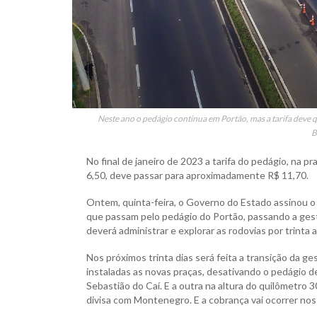
Neste ano o pedágio continua em Portão, mas a tarifa deve q
B
No final de janeiro de 2023 a tarifa do pedágio, na 
6,50, deve passar para aproximadamente R$ 11,70.
Ontem, quinta-feira, o Governo do Estado assinou o 
que passam pelo pedágio do Portão, passando a gestã
deverá administrar e explorar as rodovias por trinta
Nos próximos trinta dias será feita a transição da 
instaladas as novas praças, desativando o pedágio d
Sebastião do Caí. E a outra na altura do quilômetro
divisa com Montenegro. E a cobrança vai ocorrer nos