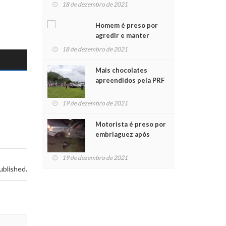
para crianças na
18 de dezembro de 2021
Chegada do Papai Noel
Homem é preso por
agredir e manter
mulher em cárcere
18 de dezembro de 2021
privado
Mais chocolates
apreendidos pela PRF
são entregues a
crianças no Natal
19 de dezembro de 2021
Solidário
Motorista é preso por
embriaguez após
acidente com dois
feridos
19 de dezembro de 2021
ublished.