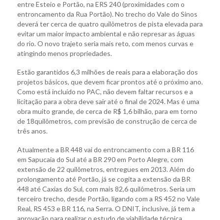
entre Esteio e Portão, na ERS 240 (proximidades com o
entroncamento da Rua Portão). No trecho do Vale do Sinos
deverá ter cerca de quatro quilômetros de pista elevada para
evitar um maior impacto ambiental e não represar as águas
do rio. O novo trajeto seria mais reto, com menos curvas e
atingindo menos propriedades.
Estão garantidos 6,3 milhões de reais para a elaboração dos
projetos básicos, que devem ficar prontos até o próximo ano.
Como está incluído no PAC, não devem faltar recursos e a
licitação para a obra deve sair até o final de 2024. Mas é uma
obra muito grande, de cerca de R$ 1,6 bilhão, para em torno
de 18quilômetros, com previsão de construção de cerca de
três anos.
Atualmente a BR 448 vai do entroncamento com a BR 116
em Sapucaia do Sul até a BR 290 em Porto Alegre, com
extensão de 22 quilômetros, entregues em 2013. Além do
prolongamento até Portão, já se cogita a extensão da BR
448 até Caxias do Sul, com mais 82,6 quilômetros. Seria um
terceiro trecho, desde Portão, ligando com a RS 452 no Vale
Real, RS 453 e BR 116, na Serra. O DNIT, inclusive, já tem a
aprovação para realizar o estudo de viabilidade técnica,