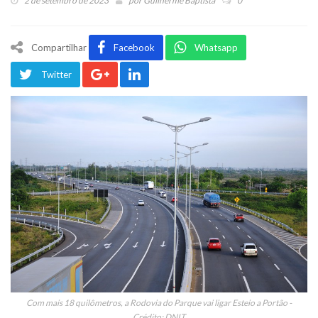
2 de setembro de 2023
por
Guilherme Baptista
0
Compartilhar
Facebook
Whatsapp
Twitter
Com mais 18 quilômetros, a Rodovia do Parque vai ligar Esteio a Portão -
Crédito: DNIT