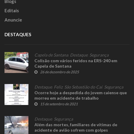
Blogs
Editais
Anuncie
DESTAQUES
Capela de Santana
,
Destaque
,
Segurança
Colisão com vários feridos na ERS-240 em
Capela de Santana
26 de dezembro de 2025
Destaque
,
Feliz
,
São Sebastião do Caí
,
Segurança
Ocorre hoje a despedida do jovem caiense que
morreu em acidente de trabalho
15 de setembro de 2021
Destaque
,
Segurança
Além das mortes, familiares de vítimas de
acidente de avião sofrem com golpes