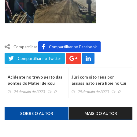
Compartilhar
Compartilhar no Facebook
Compartilhar no Twitter
Acidente no trevo perto das
Júri com oito réus por
pontes do Matiel deixou
assassinato será hoje no Caí
motociclista ferida
24 de maio de 2023
0
25 de maio de 2023
0
SOBRE O AUTOR
MAIS DO AUTOR