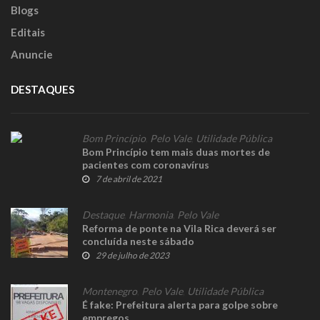
Blogs
Editais
Anuncie
DESTAQUES
Bom Princípio
,
Pelo Vale
,
Utilidade Pública
Bom Princípio tem mais duas mortes de
pacientes com coronavírus
7 de abril de 2021
Destaque
,
Harmonia
,
Pelo Vale
Reforma de ponte na Vila Rica deverá ser
concluída neste sábado
29 de julho de 2023
Montenegro
,
Pelo Vale
,
Utilidade Pública
É fake: Prefeitura alerta para golpe sobre
empregos