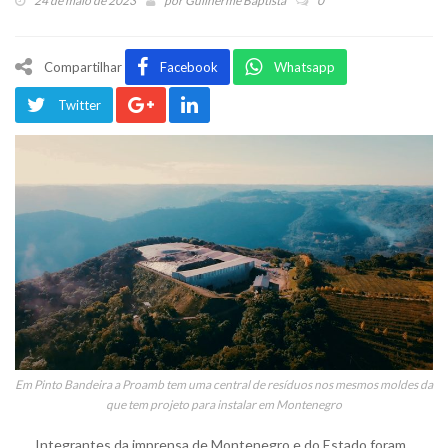
24 de maio de 2023
por
Guilherme Baptista
0
Compartilhar
Facebook
Whatsapp
Twitter
Em Pinto Bandeira a Proamb tem uma central de resíduos nos mesmos moldes da
que tem projeto para instalar em Montenegro
Integrantes da imprensa de Montenegro e do Estado foram