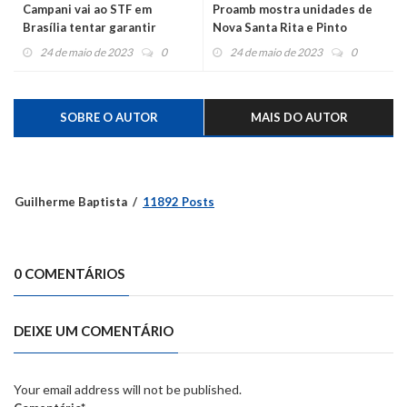
Campani vai ao STF em
Proamb mostra unidades de
Brasília tentar garantir
Nova Santa Rita e Pinto
desvio para o pedágio
Bandeira
24 de maio de 2023
0
24 de maio de 2023
0
SOBRE O AUTOR
MAIS DO AUTOR
Guilherme Baptista
11892 Posts
0 COMENTÁRIOS
DEIXE UM COMENTÁRIO
Your email address will not be published.