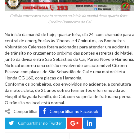
Colisão entre carro e moto ocorreu no início da manhã desta quarta-feira -
Crédito: Bombeiros do Caí
No início da manhã de hoje, quarta-feira, dia 24, com chamado para a
central de emergências às 7 horas e 47 minutos, os Bombeiros
Voluntários Caienses foram acionados para atender um acidente
de trânsito no cruzamento próximo das pontes estreitas do Matiel,
junto da divisa entre São Sebastião do Caí, Pareci Novo e Harmonia.
No local ocorreu uma colisão envolvendo um automóvel Citröen
Picasso com placas de São Sebastião do Caí e uma motocicleta
Honda CG 160, com placas de Harmonia.
Conforme os bombeiros, dos envolvidos no acidente, a condutora
da motocicleta, de 21 anos sofreu ferimentos e foi removida ao
Hospital Sagrada Família, do Caí, com suspeita de fratura na perna.
O trânsito no local está normal.
Compartilhar
Compartilhar no Facebook
Compartilhar no Twitter