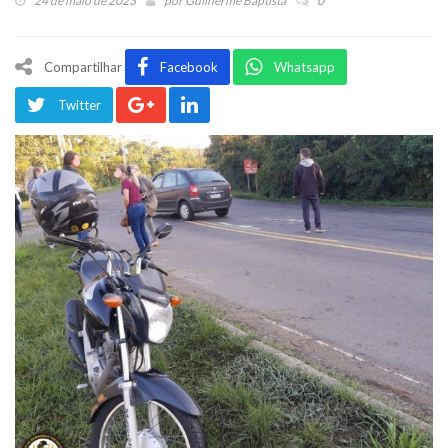
24 de maio de 2023
por
Guilherme Baptista
0
Compartilhar
Facebook
Whatsapp
Twitter