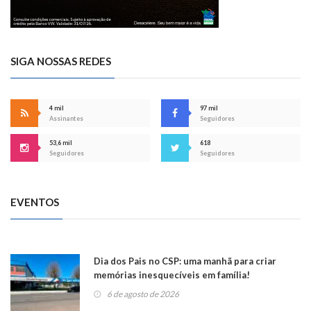
SIGA NOSSAS REDES
4 mil
97 mil
Assinantes
Seguidores
53,6 mil
618
Seguidores
Seguidores
EVENTOS
Dia dos Pais no CSP: uma manhã para criar
memórias inesquecíveis em família!
6 de agosto de 2026