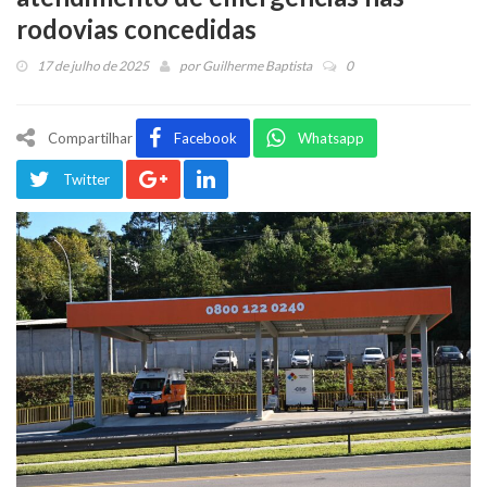
rodovias concedidas
17 de julho de 2025
por
Guilherme Baptista
0
Compartilhar
Facebook
Whatsapp
Twitter