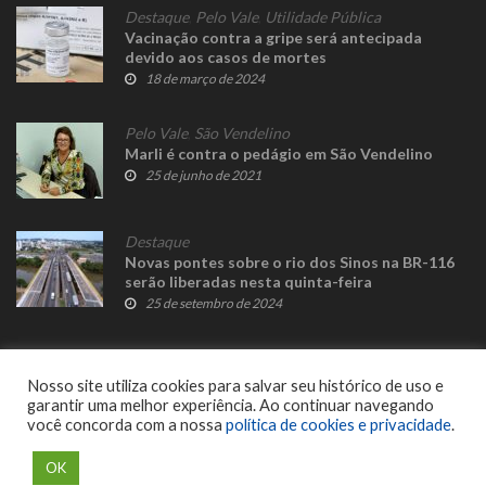
Destaque
,
Pelo Vale
,
Utilidade Pública
Vacinação contra a gripe será antecipada
devido aos casos de mortes
18 de março de 2024
Pelo Vale
,
São Vendelino
Marli é contra o pedágio em São Vendelino
25 de junho de 2021
Destaque
Novas pontes sobre o rio dos Sinos na BR-116
serão liberadas nesta quinta-feira
25 de setembro de 2024
Nosso site utiliza cookies para salvar seu histórico de uso e
garantir uma melhor experiência. Ao continuar navegando
você concorda com a nossa
política de cookies e privacidade
.
© 2023 Fato Novo - Todos os direitos reservados. Desenvolvido por
Delalibera
.
OK