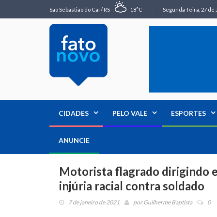
São Sebastião do Caí / RS
18°C
Segunda-feira, 27 de 
CIDADES
PELO VALE
ESPORTES
ANUNCIE
Motorista flagrado dirigindo
injúria racial contra soldado
7 de janeiro de 2021
por
Guilherme Baptista
0