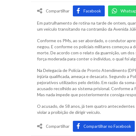
Compartilhar
Facebook
Whatsa
Em patrulhamento de rotina na tarde de ontem, quarta
um veículo transitando na contramão da Avenida Júl
Conforme os PMs, ao ser abordado, o condutor apresen
negou. E conforme os policiais militares começou a d
morte. De acordo com o relato da guarnição, um dos 
força moderada para conter o indivíduo, o qual foi
Na Delegacia de Polícia de Pronto Atendimento (DPP
injúria qualificada, ameaça e desacato. Segundo a Polí
pejorativos utilizados pelo detido. Em razão da soma 
acusado recolhido ao sistema prisional. Conforme a P
Mas nada impede que posteriormente consiga respond
O acusado, de 58 anos, já tem quatro antecedentes cr
violar a proibição de dirigir veículo.
Compartilhar
Compartilhar no Facebook