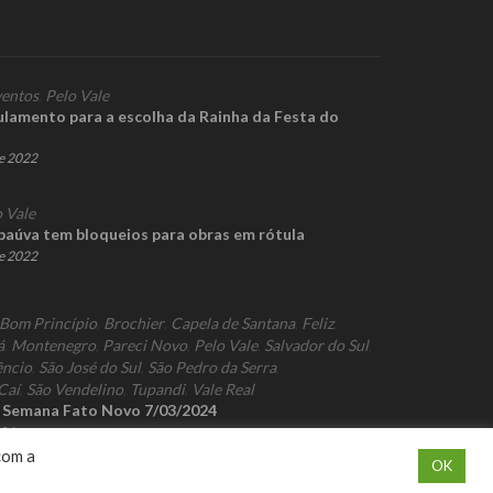
entos
,
Pelo Vale
ulamento para a escolha da Rainha da Festa do
de 2022
 Vale
baúva tem bloqueios para obras em rótula
de 2022
Bom Princípio
,
Brochier
,
Capela de Santana
,
Feliz
,
á
,
Montenegro
,
Pareci Novo
,
Pelo Vale
,
Salvador do Sul
,
êncio
,
São José do Sul
,
São Pedro da Serra
,
Caí
,
São Vendelino
,
Tupandi
,
Vale Real
a Semana Fato Novo 7/03/2024
024
com a
OK