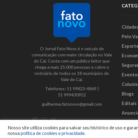
CATEG
Cidade
Pelo Va
Esport
O Jornal Fato Novo é o veículo de
comunicação com maior circulação no Vale
Econom
do Caí. Conta com um público leitor que
Segura
chega a mais 25.000 pessoas e cobre o
noticiário de todos os 18 municípios do
Evento
Vale do Caí.
Colunis
Telefones:
51 99823-4869
|
Blogs
51 999430952
Editais
guilherme.fatonovo@gmail.com
Anunci
Facebook
Instagram
Twitter
Nosso site utiliza cookies para salvar seu histórico de uso e ga
nossa
política de cookies e privacidade
.