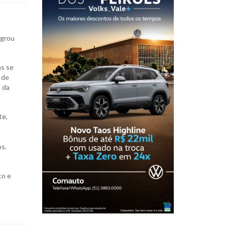
agrou
as se
 de
o da
te,
os.
to e