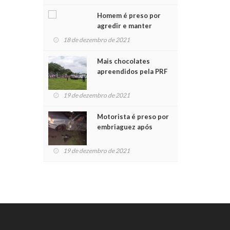
Chegada do Papai Noel
Homem é preso por
agredir e manter
mulher em cárcere
18 de dezembro de 2021
privado
Mais chocolates
apreendidos pela PRF
são entregues a
crianças no Natal
19 de dezembro de 2021
Solidário
Motorista é preso por
embriaguez após
acidente com dois
feridos
19 de dezembro de 2021