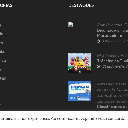
ORIAS
DESTAQUES
s
Bom Princípio
,
Ev
Divulgado o reg
le
Moranguinho
19 de fevereiro 
es
ia
Montenegro
,
Pelo
nça
Trânsito na Tim
21 de fevereiro 
s
tas
Alto Feliz
,
Barão
,
Harmonia
,
Marat
São José do Hort
São Sebastião do 
e
Classificados d
6 de março de 2
rantir uma melhor experiência. Ao continuar navegando você concorda 