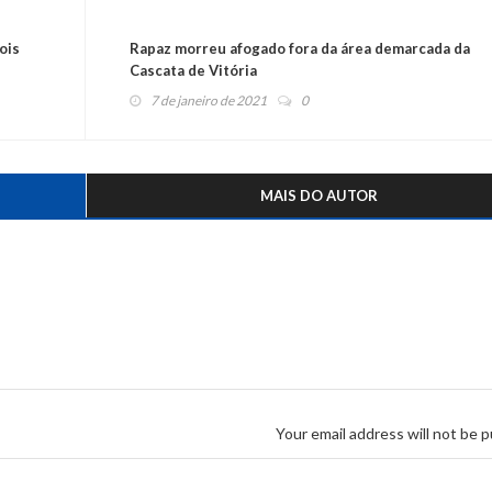
ois
Rapaz morreu afogado fora da área demarcada da
Cascata de Vitória
7 de janeiro de 2021
0
MAIS DO AUTOR
Your email address will not be p