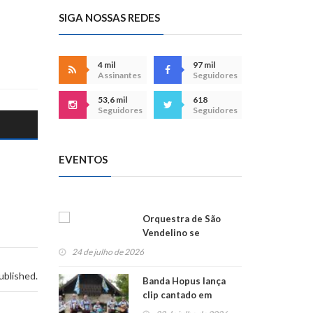
SIGA NOSSAS REDES
4 mil
97 mil
Assinantes
Seguidores
53,6 mil
618
Seguidores
Seguidores
EVENTOS
Orquestra de São
Vendelino se
apresenta na
24 de julho de 2026
Alemanha
ublished.
Banda Hopus lança
clip cantado em
alemão e inglês