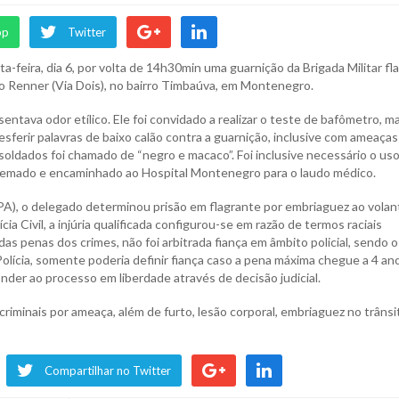
pp
Twitter
-feira, dia 6, por volta de 14h30min uma guarnição da Brigada Militar fl
io Renner (Via Dois), no bairro Timbaúva, em Montenegro.
tava odor etílico. Ele foi convidado a realizar o teste de bafômetro, m
esferir palavras de baixo calão contra a guarnição, inclusive com ameaças
soldados foi chamado de “negro e macaco”. Foi inclusive necessário o us
 algemado e encaminhado ao Hospital Montenegro para o laudo médico.
A), o delegado determinou prisão em flagrante por embriaguez ao volan
cia Civil, a injúria qualificada configurou-se em razão de termos raciais
das penas dos crimes, não foi arbitrada fiança em âmbito policial, sendo o
olícia, somente poderia definir fiança caso a pena máxima chegue a 4 an
er ao processo em liberdade através de decisão judicial.
iminais por ameaça, além de furto, lesão corporal, embriaguez no trânsi
Compartilhar no Twitter