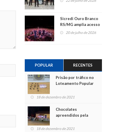
22 de julho de 2026
Sicredi Ouro Branco
RS/MG amplia acesso
ao show dos 45 anos
20 de julho de 2026
para mais associados
POPULAR
RECENTES
Prisão por tráfico no
Loteamento Popular
18 de dezembro de 2021
Chocolates
apreendidos pela
Polícia são entregues
para crianças na
18 de dezembro de 2021