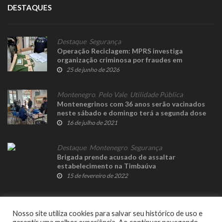
DESTAQUES
Destaque
,
Segurança
Operação Reciclagem: MPRS investiga
organização criminosa por fraudes em
licitações e contratos de coleta de lixo em 15
25 de junho de 2026
prefeituras
Montenegro
,
Pelo Vale
,
Utilidade Pública
Montenegrinos com 36 anos serão vacinados
neste sábado e domingo terá a segunda dose
16 de julho de 2021
Destaque
,
Montenegro
,
Segurança
Brigada prende acusado de assaltar
estabelecimento na Timbaúva
15 de fevereiro de 2022
Nosso site utiliza cookies para salvar seu histórico de uso e