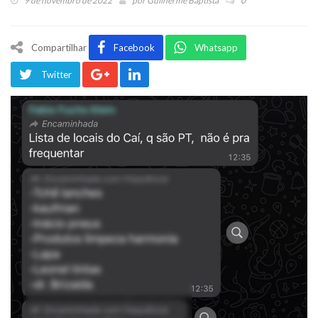
9 de novembro de 2022
por
Guilherme Baptista
0
Compartilhar
Facebook
Whatsapp
Twitter