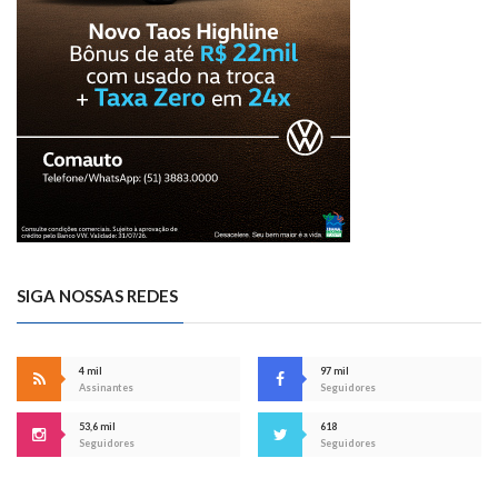
SIGA NOSSAS REDES
4 mil
97 mil
Assinantes
Seguidores
53,6 mil
618
Seguidores
Seguidores