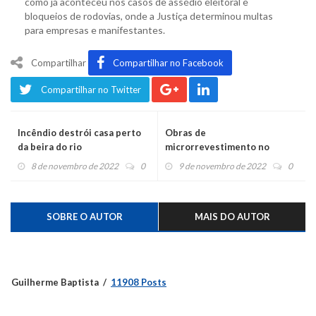
como já aconteceu nos casos de assédio eleitoral e
bloqueios de rodovias, onde a Justiça determinou multas
para empresas e manifestantes.
Compartilhar
Compartilhar no Facebook
Compartilhar no Twitter
Incêndio destrói casa perto
Obras de
da beira do rio
microrrevestimento no
centro de Montenegro serão
8 de novembro de 2022
0
9 de novembro de 2022
0
retomadas hoje
SOBRE O AUTOR
MAIS DO AUTOR
Guilherme Baptista
11908 Posts