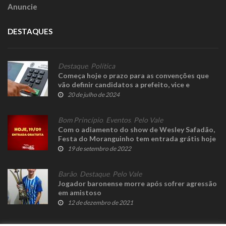
Anuncie
DESTAQUES
Destaque
,
Política
Começa hoje o prazo para as convenções que
vão definir candidatos a prefeito, vice e
vereadores
20 de julho de 2024
Bom Princípio
,
Eventos
,
Pelo Vale
Com o adiamento do show de Wesley Safadão,
Festa do Moranguinho tem entrada grátis hoje
19 de setembro de 2022
Barão
,
Destaque
,
Pelo Vale
Jogador baronense morre após sofrer agressão
em amistoso
12 de dezembro de 2021