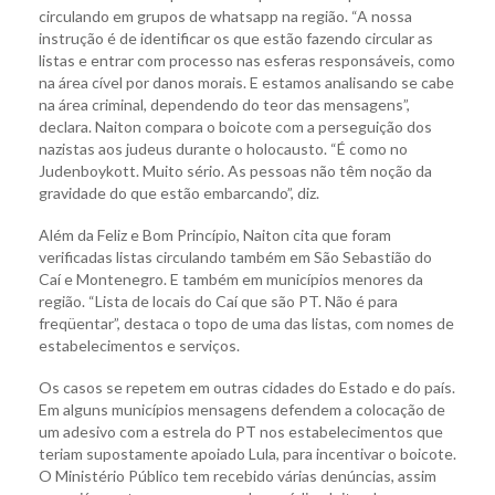
circulando em grupos de whatsapp na região. “A nossa
instrução é de identificar os que estão fazendo circular as
listas e entrar com processo nas esferas responsáveis, como
na área cível por danos morais. E estamos analisando se cabe
na área criminal, dependendo do teor das mensagens”,
declara. Naiton compara o boicote com a perseguição dos
nazistas aos judeus durante o holocausto. “É como no
Judenboykott. Muito sério. As pessoas não têm noção da
gravidade do que estão embarcando”, diz.
Além da Feliz e Bom Princípio, Naiton cita que foram
verificadas listas circulando também em São Sebastião do
Caí e Montenegro. E também em municípios menores da
região. “Lista de locais do Caí que são PT. Não é para
freqüentar”, destaca o topo de uma das listas, com nomes de
estabelecimentos e serviços.
Os casos se repetem em outras cidades do Estado e do país.
Em alguns municípios mensagens defendem a colocação de
um adesivo com a estrela do PT nos estabelecimentos que
teriam supostamente apoiado Lula, para incentivar o boicote.
O Ministério Público tem recebido várias denúncias, assim