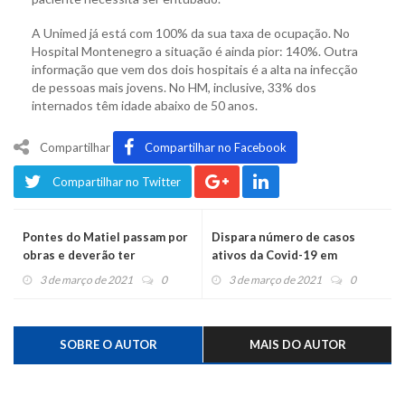
A Unimed já está com 100% da sua taxa de ocupação. No
Hospital Montenegro a situação é ainda pior: 140%. Outra
informação que vem dos dois hospitais é a alta na infecção
de pessoas mais jovens. No HM, inclusive, 33% dos
internados têm idade abaixo de 50 anos.
Compartilhar
Compartilhar no Facebook
Compartilhar no Twitter
Pontes do Matiel passam por
Dispara número de casos
obras e deverão ter
ativos da Covid-19 em
interrupções no trânsito
Salvador do Sul
3 de março de 2021
0
3 de março de 2021
0
SOBRE O AUTOR
MAIS DO AUTOR