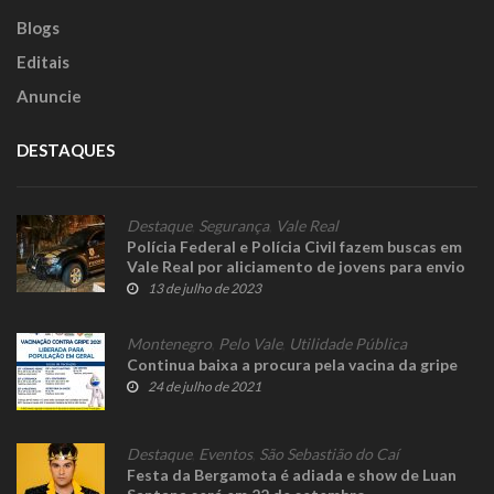
Blogs
Editais
Anuncie
DESTAQUES
Destaque
,
Segurança
,
Vale Real
Polícia Federal e Polícia Civil fazem buscas em
Vale Real por aliciamento de jovens para envio
de droga para a Europa
13 de julho de 2023
Montenegro
,
Pelo Vale
,
Utilidade Pública
Continua baixa a procura pela vacina da gripe
24 de julho de 2021
Destaque
,
Eventos
,
São Sebastião do Caí
Festa da Bergamota é adiada e show de Luan