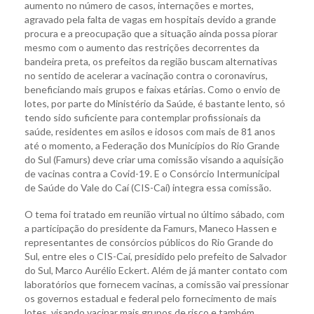
aumento no número de casos, internações e mortes,
agravado pela falta de vagas em hospitais devido a grande
procura e a preocupação que a situação ainda possa piorar
mesmo com o aumento das restrições decorrentes da
bandeira preta, os prefeitos da região buscam alternativas
no sentido de acelerar a vacinação contra o coronavírus,
beneficiando mais grupos e faixas etárias. Como o envio de
lotes, por parte do Ministério da Saúde, é bastante lento, só
tendo sido suficiente para contemplar profissionais da
saúde, residentes em asilos e idosos com mais de 81 anos
até o momento, a Federação dos Municípios do Rio Grande
do Sul (Famurs) deve criar uma comissão visando a aquisição
de vacinas contra a Covid-19. E o Consórcio Intermunicipal
de Saúde do Vale do Caí (CIS-Caí) integra essa comissão.
O tema foi tratado em reunião virtual no último sábado, com
a participação do presidente da Famurs, Maneco Hassen e
representantes de consórcios públicos do Rio Grande do
Sul, entre eles o CIS-Caí, presidido pelo prefeito de Salvador
do Sul, Marco Aurélio Eckert. Além de já manter contato com
laboratórios que fornecem vacinas, a comissão vai pressionar
os governos estadual e federal pelo fornecimento de mais
lotes, visando vacinar mais grupos de risco e também