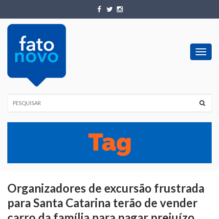
Toggl
navig
Organizadores de excursão frustrada
para Santa Catarina terão de vender
carro da família para pagar prejuízo