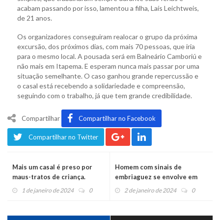
acabam passando por isso, lamentou a filha, Laís Leichtweis,
de 21 anos.
Os organizadores conseguiram realocar o grupo da próxima
excursão, dos próximos dias, com mais 70 pessoas, que iria
para o mesmo local. A pousada será em Balneário Camboriú e
não mais em Itapema. E esperam nunca mais passar por uma
situação semelhante. O caso ganhou grande repercussão e
o casal está recebendo a solidariedade e compreensão,
seguindo com o trabalho, já que tem grande credibilidade.
Compartilhar
Compartilhar no Facebook
Compartilhar no Twitter
Mais um casal é preso por
Homem com sinais de
maus-tratos de criança.
embriaguez se envolve em
Menina de 11 anos morreu no
briga perto da Ponte de
1 de janeiro de 2024
0
2 de janeiro de 2024
0
hospital
Ferro, fica ferido e é preso
por desacato