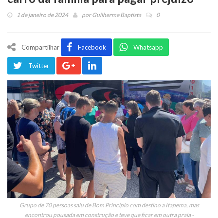
1 de janeiro de 2024
por
Guilherme Baptista
0
Compartilhar
Facebook
Whatsapp
Twitter
Grupo de 70 pessoas saiu de Bom Princípio com destino a Itapema, mas
encontrou pousada em construção e teve que ficar em outra praia -