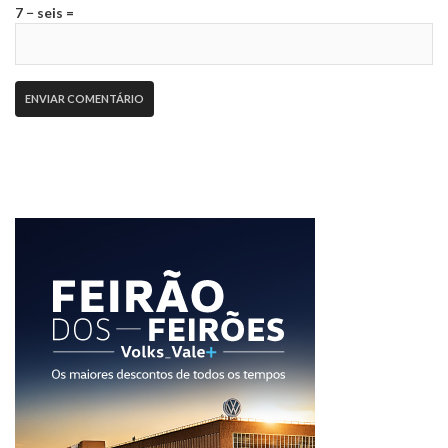
7 − seis =