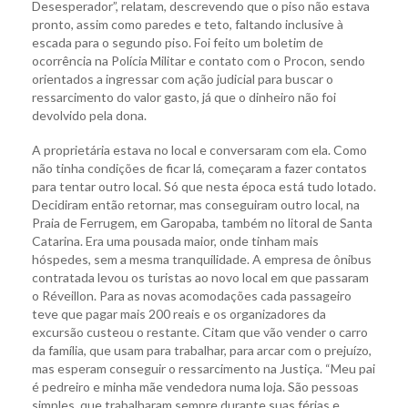
Desesperador”, relatam, descrevendo que o piso não estava
pronto, assim como paredes e teto, faltando inclusive à
escada para o segundo piso. Foi feito um boletim de
ocorrência na Polícia Militar e contato com o Procon, sendo
orientados a ingressar com ação judicial para buscar o
ressarcimento do valor gasto, já que o dinheiro não foi
devolvido pela dona.
A proprietária estava no local e conversaram com ela. Como
não tinha condições de ficar lá, começaram a fazer contatos
para tentar outro local. Só que nesta época está tudo lotado.
Decidiram então retornar, mas conseguiram outro local, na
Praia de Ferrugem, em Garopaba, também no litoral de Santa
Catarina. Era uma pousada maior, onde tinham mais
hóspedes, sem a mesma tranquilidade. A empresa de ônibus
contratada levou os turistas ao novo local em que passaram
o Réveillon. Para as novas acomodações cada passageiro
teve que pagar mais 200 reais e os organizadores da
excursão custeou o restante. Citam que vão vender o carro
da família, que usam para trabalhar, para arcar com o prejuízo,
mas esperam conseguir o ressarcimento na Justiça. “Meu pai
é pedreiro e minha mãe vendedora numa loja. São pessoas
simples, que trabalharam sempre durante suas férias e