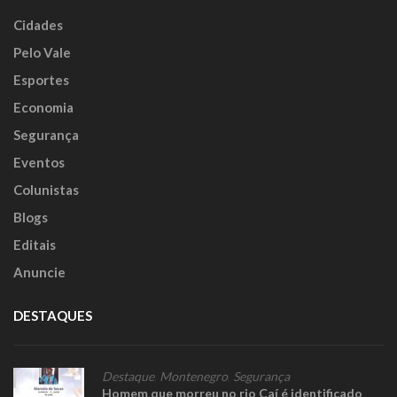
Cidades
Pelo Vale
Esportes
Economia
Segurança
Eventos
Colunistas
Blogs
Editais
Anuncie
DESTAQUES
Destaque
,
Montenegro
,
Segurança
Homem que morreu no rio Caí é identificado