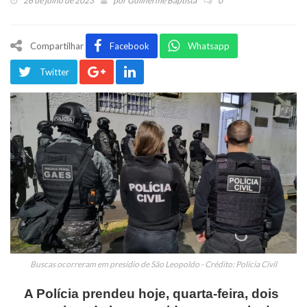
26 de julho de 2023
por
Guilherme Baptista
0
Compartilhar
Facebook
Whatsapp
Twitter
Buscas ocorreram em presídio de São Leopoldo - Crédito: Polícia Civil
A Polícia prendeu hoje, quarta-feira, dois