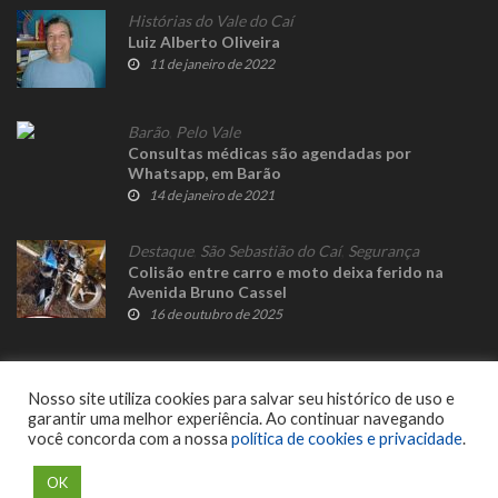
Histórias do Vale do Caí
Luiz Alberto Oliveira
11 de janeiro de 2022
Barão
,
Pelo Vale
Consultas médicas são agendadas por
Whatsapp, em Barão
14 de janeiro de 2021
Destaque
,
São Sebastião do Caí
,
Segurança
Colisão entre carro e moto deixa ferido na
Avenida Bruno Cassel
16 de outubro de 2025
Nosso site utiliza cookies para salvar seu histórico de uso e
garantir uma melhor experiência. Ao continuar navegando
você concorda com a nossa
política de cookies e privacidade
.
© 2023 Fato Novo - Todos os direitos reservados. Desenvolvido por
Delalibera
.
OK