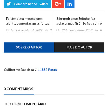
Compartilhar no Twitter
Faltômetro: mesmo com
São-pedrense Jefinho faz
alerta, aumentaram as faltas
golaço, mas Grêmio fica com o
em consultas e exames
vice no Brasileiro Sub 17
18 de novembro de 2022
0
18 de novembro de 2022
0
SOBRE O AUTOR
MAIS DO AUTOR
Guilherme Baptista
11882 Posts
0 COMENTÁRIOS
DEIXE UM COMENTÁRIO