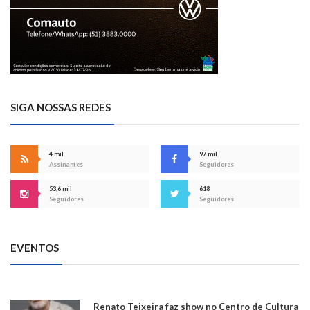
SIGA NOSSAS REDES
4 mil
97 mil
Assinantes
Seguidores
53,6 mil
618
Seguidores
Seguidores
EVENTOS
Renato Teixeira faz show no Centro de Cultura