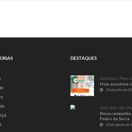
ORIAS
DESTAQUES
s
Destaque
,
Pelo V
Hoje acontece o
le
24 de julho de 2
es
ia
Pelo Vale
,
São Pe
Nova campanha p
nça
Pedro da Serra
s
25 de agosto de 