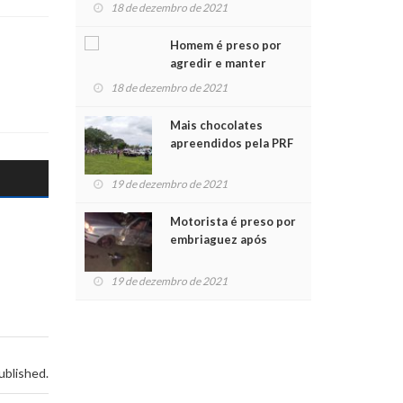
para crianças na
18 de dezembro de 2021
Chegada do Papai Noel
Homem é preso por
agredir e manter
mulher em cárcere
18 de dezembro de 2021
privado
Mais chocolates
apreendidos pela PRF
são entregues a
crianças no Natal
19 de dezembro de 2021
Solidário
Motorista é preso por
embriaguez após
acidente com dois
feridos
19 de dezembro de 2021
ublished.