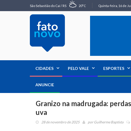
São Sebastião do Caí / RS
20°C
Quinta-feira, 16 de Ju
CIDADES
PELO VALE
ESPORTES
ANUNCIE
Granizo na madrugada: perdas
uva
28 de novembro de 2025
por
Guilherme Baptista