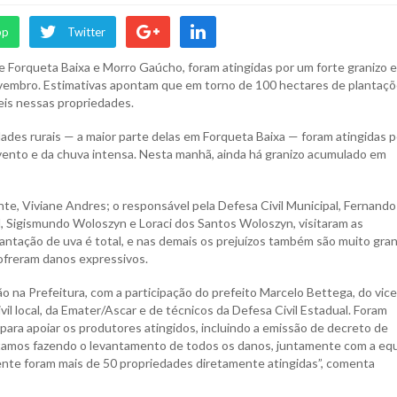
pp
Twitter
e Forqueta Baixa e Morro Gaúcho, foram atingidas por um forte granizo 
ovembro. Estimativas apontam que em torno de 100 hectares de plantaç
veis nessas propriedades.
ades rurais — a maior parte delas em Forqueta Baixa — foram atingidas p
vento e da chuva intensa. Nesta manhã, ainda há granizo acumulado em
nte, Viviane Andres; o responsável pela Defesa Civil Municipal, Fernando
l, Sigismundo Woloszyn e Loraci dos Santos Woloszyn, visitaram as
lantação de uva é total, e nas demais os prejuízos também são muito gra
ofreram danos expressivos.
 na Prefeitura, com a participação do prefeito Marcelo Bettega, do vice
vil local, da Emater/Ascar e de técnicos da Defesa Civil Estadual. Foram
para apoiar os produtores atingidos, incluindo a emissão de decreto de
Estamos fazendo o levantamento de todos os danos, juntamente com a eq
mente foram mais de 50 propriedades diretamente atingidas”, comenta