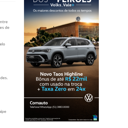
entre
ões de
elo
ndes.
uipe