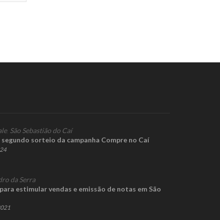
ale
,
São Sebastião do Caí
 segundo sorteio da campanha Compre no Caí
024
dro da Serra
ara estimular vendas e emissão de notas em São
2021