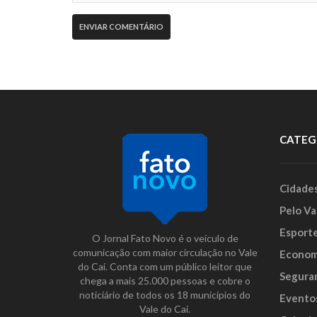
CATEG
Cidade
Pelo Va
Esport
O Jornal Fato Novo é o veículo de
comunicação com maior circulação no Vale
Econom
do Caí. Conta com um público leitor que
Segura
chega a mais 25.000 pessoas e cobre o
noticiário de todos os 18 municípios do
Evento
Vale do Caí.