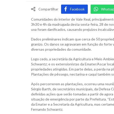
Compartilhar
Facebook
Whatsa
Comunidades do interior de Vale Real, principalment
3h30 e 4h da madrugada desta sexta-feira, 28 de n
uva foram danificados, causando prejuízos incalculá
Dados preliminares indicam que cerca de 50 propried
granizo. Os danos se agravaram em função do forte 
diversas propriedades da comunidade.
Logo cedo, a secretária da Agricultura e Meio Ambie
Schwantz; e os extensionistas da Emater/Ascar loca
propriedades atingidas. Em parte delas, a perda na p
Plantações de pêssego, nectarina e caqui também s
Após percorrerem as plantações, ocorreu uma reunião
Sérgio Barth, de secretários municipais, da Defesa Ci
definidas ações que serão tomadas a partir de agora 
situação de emergência por parte da Prefeitura. “
da Emater e a Secretaria da Agricultura, mas certa
Fernando Schwantz.