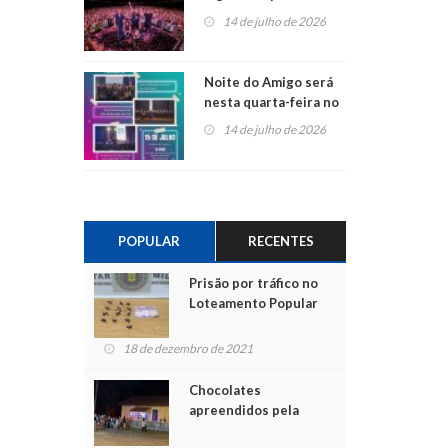
do Jota Quest nos 45
14 de julho de 2026
anos da Sicredi Ouro
Branco RS/MG
Noite do Amigo será
nesta quarta-feira no
Centro de Cultura de
14 de julho de 2026
São Sebastião do Caí
POPULAR
RECENTES
Prisão por tráfico no
Loteamento Popular
18 de dezembro de 2021
Chocolates
apreendidos pela
Polícia são entregues