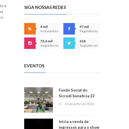
ta e
SIGA NOSSAS REDES
as
co
4 mil
97 mil
Assinantes
Seguidores
53,6 mil
618
Seguidores
Seguidores
EVENTOS
Fundo Social do
Sicredi beneficia 32
projetos em
15 de julho de 2026
Montenegro
Inicia a venda de
ingressos para o show