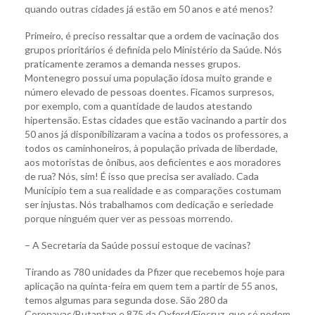
quando outras cidades já estão em 50 anos e até menos?
Primeiro, é preciso ressaltar que a ordem de vacinação dos
grupos prioritários é definida pelo Ministério da Saúde. Nós
praticamente zeramos a demanda nesses grupos.
Montenegro possui uma população idosa muito grande e
número elevado de pessoas doentes. Ficamos surpresos,
por exemplo, com a quantidade de laudos atestando
hipertensão. Estas cidades que estão vacinando a partir dos
50 anos já disponibilizaram a vacina a todos os professores, a
todos os caminhoneiros, à população privada de liberdade,
aos motoristas de ônibus, aos deficientes e aos moradores
de rua? Nós, sim! É isso que precisa ser avaliado. Cada
Município tem a sua realidade e as comparações costumam
ser injustas. Nós trabalhamos com dedicação e seriedade
porque ninguém quer ver as pessoas morrendo.
– A Secretaria da Saúde possui estoque de vacinas?
Tirando as 780 unidades da Pfizer que recebemos hoje para
aplicação na quinta-feira em quem tem a partir de 55 anos,
temos algumas para segunda dose. São 280 da
Coronavac/Butantan e 875 da Oxford/Fiocruz, que só podem