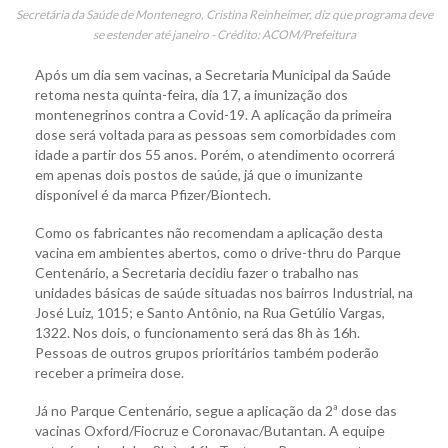
Secretária da Saúde de Montenegro, Cristina Reinheimer, diz que programa deve
se estender até janeiro - Crédito: ACOM/Prefeitura
Após um dia sem vacinas, a Secretaria Municipal da Saúde
retoma nesta quinta-feira, dia 17, a imunização dos
montenegrinos contra a Covid-19. A aplicação da primeira
dose será voltada para as pessoas sem comorbidades com
idade a partir dos 55 anos. Porém, o atendimento ocorrerá
em apenas dois postos de saúde, já que o imunizante
disponível é da marca Pfizer/Biontech.
Como os fabricantes não recomendam a aplicação desta
vacina em ambientes abertos, como o drive-thru do Parque
Centenário, a Secretaria decidiu fazer o trabalho nas
unidades básicas de saúde situadas nos bairros Industrial, na
José Luiz, 1015; e Santo Antônio, na Rua Getúlio Vargas,
1322. Nos dois, o funcionamento será das 8h às 16h.
Pessoas de outros grupos prioritários também poderão
receber a primeira dose.
Já no Parque Centenário, segue a aplicação da 2ª dose das
vacinas Oxford/Fiocruz e Coronavac/Butantan. A equipe