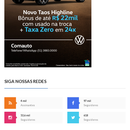
SIGA NOSSAS REDES
4 mil
97 mil
Assinantes
Seguidores
53,6 mil
618
Seguidores
Seguidores