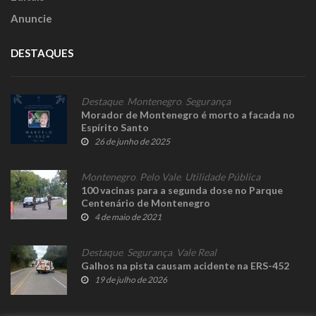
Anuncie
DESTAQUES
Destaque
,
Montenegro
,
Segurança
Morador de Montenegro é morto a facada no
Espírito Santo
26 de junho de 2025
Montenegro
,
Pelo Vale
,
Utilidade Pública
100 vacinas para a segunda dose no Parque
Centenário de Montenegro
4 de maio de 2021
Destaque
,
Segurança
,
Vale Real
Galhos na pista causam acidente na ERS-452
19 de julho de 2026