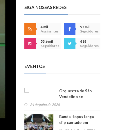
SIGA NOSSAS REDES
4 mil
97 mil
Assinantes
Seguidores
53,6 mil
618
Seguidores
Seguidores
EVENTOS
Orquestra de São
Vendelino se
apresenta na
24 de julho de 2026
Alemanha
Banda Hopus lança
clip cantado em
alemão e inglês