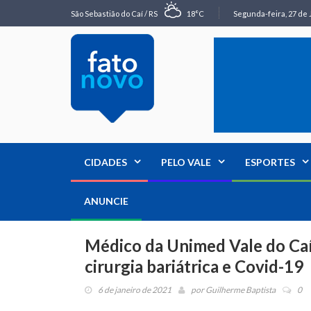
São Sebastião do Caí / RS
18°C
Segunda-feira, 27 de 
CIDADES
PELO VALE
ESPORTES
ANUNCIE
Médico da Unimed Vale do Caí 
cirurgia bariátrica e Covid-19
6 de janeiro de 2021
por
Guilherme Baptista
0