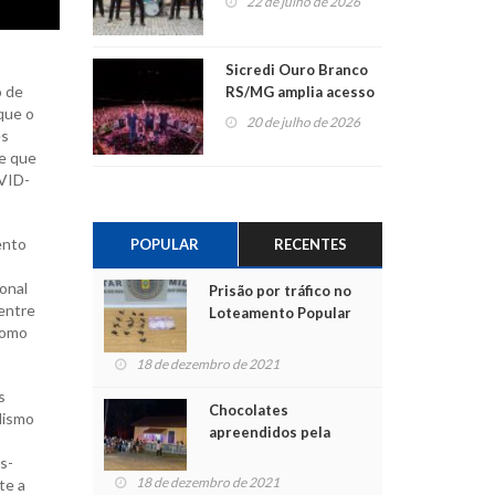
22 de julho de 2026
Sicredi Ouro Branco
o de
RS/MG amplia acesso
que o
ao show dos 45 anos
20 de julho de 2026
es
para mais associados
e que
OVID-
ento
POPULAR
RECENTES
onal
Prisão por tráfico no
 entre
Loteamento Popular
 como
18 de dezembro de 2021
s
Chocolates
lismo
apreendidos pela
Polícia são entregues
s-
para crianças na
18 de dezembro de 2021
te a