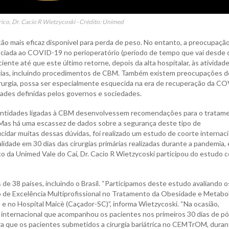
rico, Dr. Cacio R Wietzycoski - Crédito: Unimed
nção mais eficaz disponível para perda de peso. No entanto, a preocupaçã
ociada ao COVID-19 no perioperatório (período de tempo que vai desde 
iente até que este último retorne, depois da alta hospitalar, às atividad
rgias, incluindo procedimentos de CBM. Também existem preocupações d
cirurgia, possa ser especialmente esquecida na era de recuperação da C
dades definidas pelos governos e sociedades.
is entidades ligadas à CBM desenvolvessem recomendações para o tratam
 Mas há uma escassez de dados sobre a segurança deste tipo de
cidar muitas dessas dúvidas, foi realizado um estudo de coorte internaci
idade em 30 dias das cirurgias primárias realizadas durante a pandemia,
rico da Unimed Vale do Caí, Dr. Cacio R Wietzycoski participou do estudo
de 38 países, incluindo o Brasil. “Participamos deste estudo avaliando o
 de Excelência Multiprofissional no Tratamento da Obesidade e Metabo
 no Hospital Maicè (Caçador-SC)”, informa Wietzycoski. “Na ocasião,
internacional que acompanhou os pacientes nos primeiros 30 dias de pó
a que os pacientes submetidos a cirurgia bariátrica no CEMTrOM, duran