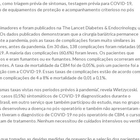
, como triagem prévia de sintomas, testagem prévia para COVID-19,
uso de equipamentos de proteção e acompanhamento criterioso no pós
imadores e foram publicados na The Lancet Diabetes & Endocrinology, 
a. Os dados publicados demonstraram que a cirurgia bariátrica permanece
 a pandemia, pois as taxas de complicações foram muito similares às
es, antes da pandemia. Em 30 dias, 138 complicações foram relatadas (
9. A maioria das complicações (60,6%) foram leves. Os pacientes que
hos e eram fumantes ou ex-fumantes. Menos complicações ocorreram e
tes. A taxa de mortalidade da CBM foi de 0,05%, pois um paciente foi a
elação com a COVID-19. Essas taxas de complicações estão de acordo com
am complicações de 4 a 8% e mortalidade de 0,01 a 0,1%.
as taxas vistas nos períodos prévios à pandemia”, revela Wietzycoski.
z casos (0,5%) sintomáticos de COVID-19 diagnosticados durante o
Brasil, em outro serviço que também participou do estudo, mas no grupo
s desenvolveu a doença no pós-operatório e também não apresentaram 
ue tiveram o diagnóstico de COVID-19 no pós operatório de CBM, o curso
itam de tratamento. Nenhum necessitou de cuidados intensivos ou venti
 que tomadas as devidas medidas de prevenção e seleção dos pacientes