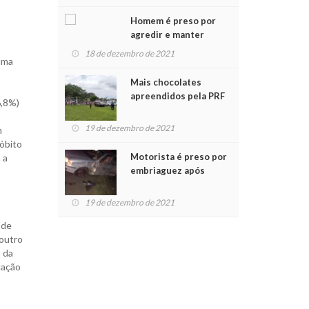
Chegada do Papai Noel
Homem é preso por
agredir e manter
mulher em cárcere
18 de dezembro de 2021
uma
privado
Mais chocolates
apreendidos pela PRF
6,8%)
são entregues a
crianças no Natal
19 de dezembro de 2021
m
Solidário
 óbito
Motorista é preso por
 a
embriaguez após
acidente com dois
feridos
19 de dezembro de 2021
 de
outro
 da
lação
,