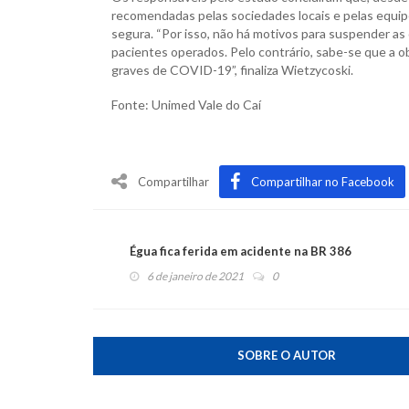
recomendadas pelas sociedades locais e pelas equip
segura. “Por isso, não há motivos para suspender as 
pacientes operados. Pelo contrário, sabe-se que a o
graves de COVID-19”, finaliza Wietzycoski.
Fonte: Unimed Vale do Caí
Compartilhar
Compartilhar no Facebook
Égua fica ferida em acidente na BR 386
6 de janeiro de 2021
0
SOBRE O AUTOR