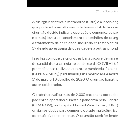
Cirurgião bariát
A cirurgia bariátrica e metabólica (CBM) é a interve
que poderia haver alta morbidade e mortalidade ass
cirurgião decide indicar a operação e comunica ao pac
normais) levou ao cancelamento de milhões de ciru
o tratamento da obesidade, incluindo este tipo de 
19 devido ao estigma da obesidade e a outras priori
Isso fez com que os cirurgiões bariátricos e dema
de candidatos à cirurgia no contexto da COVID-19.
procedimento realizado durante a pandemia. Para elu
(GENEVA Study) para investigar a morbidade e mortal
1º de maio e 10 de julho de 2020. O cirurgião bariát
autor colaborador.
O trabalho avaliou mais de 2.000 pacientes operados 
pacientes operados durante a pandemia pelo Centro
(CEMTrOM), no Hospital Unimed Vale do Caí (HUVC) e
enviamos dados para compor o estudo multicêntrico 
operatório”, complemente. O cirurgião também lembr