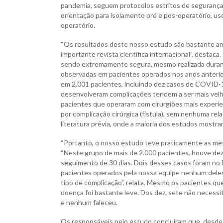
pandemia, seguem protocolos estritos de segurança
orientação para isolamento pré e pós-operatório, 
operatório.
“Os resultados deste nosso estudo são bastante an
importante revista científica internacional”, destac
sendo extremamente segura, mesmo realizada durante
observadas em pacientes operados nos anos anterior
em 2.001 pacientes, incluindo dez casos de COVID-1
desenvolveram complicações tendem a ser mais vel
pacientes que operaram com cirurgiões mais experien
por complicação cirúrgica (fístula), sem nenhuma r
literatura prévia, onde a maioria dos estudos mostr
“Portanto, o nosso estudo teve praticamente as mesm
“Neste grupo de mais de 2.000 pacientes, houve de
seguimento de 30 dias. Dois desses casos foram no 
pacientes operados pela nossa equipe nenhum dele
tipo de complicação”, relata. Mesmo os pacientes q
doença foi bastante leve. Dos dez, sete não necess
e nenhum faleceu.
Os responsáveis pelo estudo concluíram que, desde