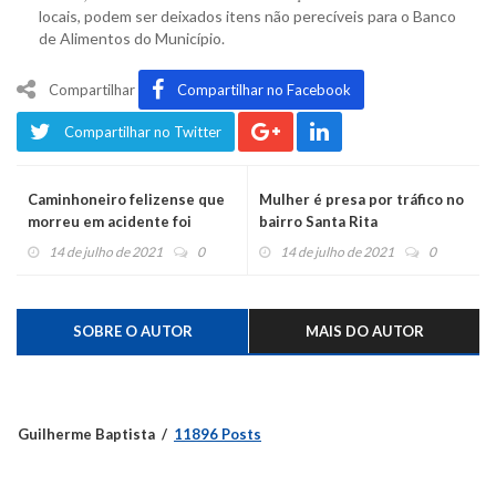
locais, podem ser deixados itens não perecíveis para o Banco
de Alimentos do Município.
Compartilhar
Compartilhar no Facebook
Compartilhar no Twitter
Caminhoneiro felizense que
Mulher é presa por tráfico no
morreu em acidente foi
bairro Santa Rita
sepultado no Vale do Lobo
14 de julho de 2021
0
14 de julho de 2021
0
SOBRE O AUTOR
MAIS DO AUTOR
Guilherme Baptista
11896 Posts