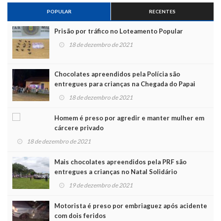
POPULAR
RECENTES
Prisão por tráfico no Loteamento Popular
18 de dezembro de 2021
Chocolates apreendidos pela Polícia são
entregues para crianças na Chegada do Papai
Noel
18 de dezembro de 2021
Homem é preso por agredir e manter mulher em
cárcere privado
18 de dezembro de 2021
Mais chocolates apreendidos pela PRF são
entregues a crianças no Natal Solidário
19 de dezembro de 2021
Motorista é preso por embriaguez após acidente
com dois feridos