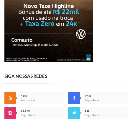
SIGA NOSSAS REDES
4 mil
97 mil
Assinantes
Seguidores
53,6 mil
618
Seguidores
Seguidores