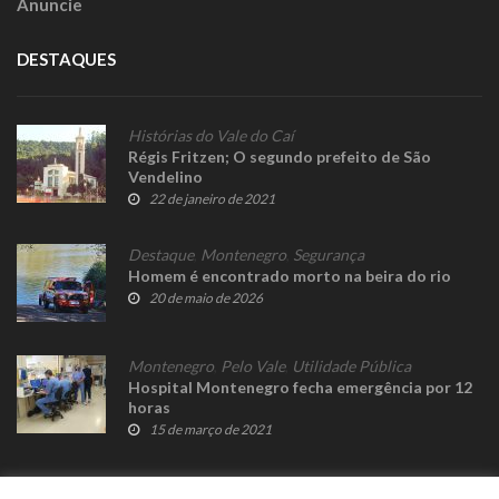
Anuncie
DESTAQUES
Histórias do Vale do Caí
Régis Fritzen; O segundo prefeito de São
Vendelino
22 de janeiro de 2021
Destaque
,
Montenegro
,
Segurança
Homem é encontrado morto na beira do rio
20 de maio de 2026
Montenegro
,
Pelo Vale
,
Utilidade Pública
Hospital Montenegro fecha emergência por 12
horas
15 de março de 2021