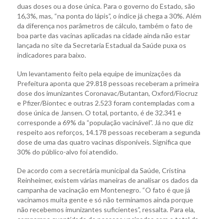
duas doses ou a dose única. Para o governo do Estado, são
16,3%, mas, “na ponta do lápis”, o índice já chega a 30%. Além
da diferença nos parâmetros de cálculo, também o fato de
boa parte das vacinas aplicadas na cidade ainda não estar
lançada no site da Secretaria Estadual da Saúde puxa os
indicadores para baixo.
Um levantamento feito pela equipe de imunizações da
Prefeitura aponta que 29.818 pessoas receberam a primeira
dose dos imunizantes Coronavac/Butantan, Oxford/Fiocruz
e Pfizer/Biontec e outras 2.523 foram contempladas com a
dose única de Jansen. O total, portanto, é de 32.341 e
corresponde a 69% da “população vacinável”. Já no que diz
respeito aos reforços, 14.178 pessoas receberam a segunda
dose de uma das quatro vacinas disponíveis. Significa que
30% do público-alvo foi atendido.
De acordo com a secretária municipal da Saúde, Cristina
Reinheimer, existem várias maneiras de analisar os dados da
campanha de vacinação em Montenegro. “O fato é que já
vacinamos muita gente e só não terminamos ainda porque
não recebemos imunizantes suficientes”, ressalta. Para ela,