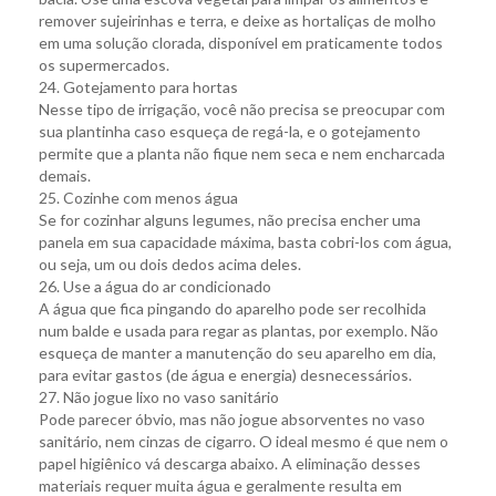
remover sujeirinhas e terra, e deixe as hortaliças de molho
em uma solução clorada, disponível em praticamente todos
os supermercados.
24. Gotejamento para hortas
Nesse tipo de irrigação, você não precisa se preocupar com
sua plantinha caso esqueça de regá-la, e o gotejamento
permite que a planta não fique nem seca e nem encharcada
demais.
25. Cozinhe com menos água
Se for cozinhar alguns legumes, não precisa encher uma
panela em sua capacidade máxima, basta cobri-los com água,
ou seja, um ou dois dedos acima deles.
26. Use a água do ar condicionado
A água que fica pingando do aparelho pode ser recolhida
num balde e usada para regar as plantas, por exemplo. Não
esqueça de manter a manutenção do seu aparelho em dia,
para evitar gastos (de água e energia) desnecessários.
27. Não jogue lixo no vaso sanitário
Pode parecer óbvio, mas não jogue absorventes no vaso
sanitário, nem cinzas de cigarro. O ideal mesmo é que nem o
papel higiênico vá descarga abaixo. A eliminação desses
materiais requer muita água e geralmente resulta em