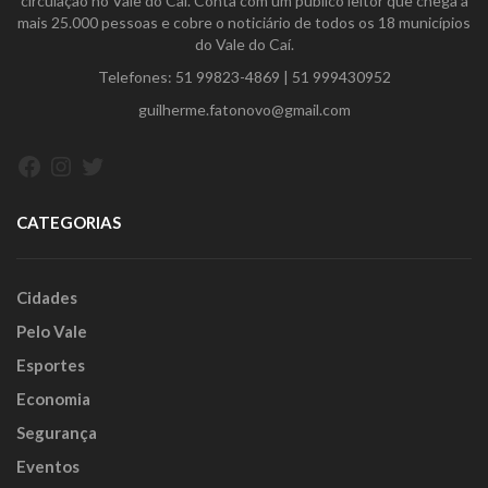
circulação no Vale do Caí. Conta com um público leitor que chega a
mais 25.000 pessoas e cobre o noticiário de todos os 18 municípios
do Vale do Caí.
Telefones:
51 99823-4869
|
51 999430952
guilherme.fatonovo@gmail.com
Facebook
Instagram
Twitter
CATEGORIAS
Cidades
Pelo Vale
Esportes
Economia
Segurança
Eventos