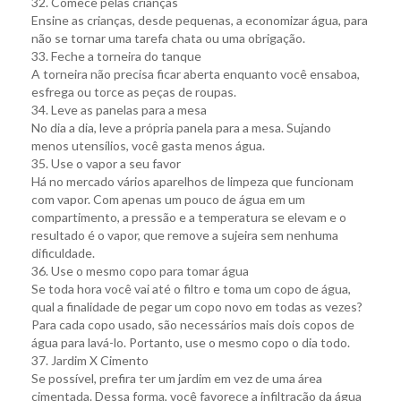
32. Comece pelas crianças
Ensine as crianças, desde pequenas, a economizar água, para
não se tornar uma tarefa chata ou uma obrigação.
33. Feche a torneira do tanque
A torneira não precisa ficar aberta enquanto você ensaboa,
esfrega ou torce as peças de roupas.
34. Leve as panelas para a mesa
No dia a dia, leve a própria panela para a mesa. Sujando
menos utensílios, você gasta menos água.
35. Use o vapor a seu favor
Há no mercado vários aparelhos de limpeza que funcionam
com vapor. Com apenas um pouco de água em um
compartimento, a pressão e a temperatura se elevam e o
resultado é o vapor, que remove a sujeira sem nenhuma
dificuldade.
36. Use o mesmo copo para tomar água
Se toda hora você vai até o filtro e toma um copo de água,
qual a finalidade de pegar um copo novo em todas as vezes?
Para cada copo usado, são necessários mais dois copos de
água para lavá-lo. Portanto, use o mesmo copo o dia todo.
37. Jardim X Cimento
Se possível, prefira ter um jardim em vez de uma área
cimentada. Dessa forma, você favorece a infiltração da água