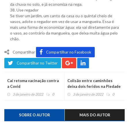
da chuva no solo, e já economiza na rega.
38. Use regador
Se tiver um jardim, um canto da casa ou o quintal cheio de
vasos, adote o regador em vez de usar a mangueira. Essa é
mais uma forma de economizar água: ela vai diretamente para
o vaso, ao contrário da mangueira, que deixa muita água pelo
chão.
Compartilhar
Compartilhar no Facebook
Compartilhar no Twitter
Caí retoma vacinação contra
Colisão entre caminhões
a Covid
deixa dois feridos na Piedade
3 de janeiro de 2022
0
3 de janeiro de 2022
0
SOBRE O AUTOR
MAIS DO AUTOR