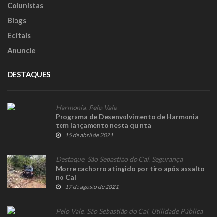
Colunistas
Blogs
Editais
Anuncie
DESTAQUES
Harmonia
,
Pelo Vale
Programa de Desenvolvimento de Harmonia
tem lançamento nesta quinta
15 de abril de 2021
Destaque
,
São Sebastião do Caí
,
Segurança
Morre cachorro atingido por tiro após assalto
no Caí
17 de agosto de 2021
Pelo Vale
,
São Sebastião do Caí
,
Utilidade Pública