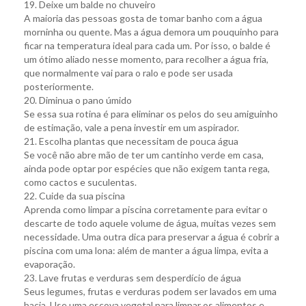
19. Deixe um balde no chuveiro
A maioria das pessoas gosta de tomar banho com a água
morninha ou quente. Mas a água demora um pouquinho para
ficar na temperatura ideal para cada um. Por isso, o balde é
um ótimo aliado nesse momento, para recolher a água fria,
que normalmente vai para o ralo e pode ser usada
posteriormente.
20. Diminua o pano úmido
Se essa sua rotina é para eliminar os pelos do seu amiguinho
de estimação, vale a pena investir em um aspirador.
21. Escolha plantas que necessitam de pouca água
Se você não abre mão de ter um cantinho verde em casa,
ainda pode optar por espécies que não exigem tanta rega,
como cactos e suculentas.
22. Cuide da sua piscina
Aprenda como limpar a piscina corretamente para evitar o
descarte de todo aquele volume de água, muitas vezes sem
necessidade. Uma outra dica para preservar a água é cobrir a
piscina com uma lona: além de manter a água limpa, evita a
evaporação.
23. Lave frutas e verduras sem desperdício de água
Seus legumes, frutas e verduras podem ser lavados em uma
bacia. Use uma escova vegetal para limpar os alimentos e