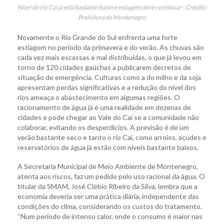
Nível do rio Caí já está bastante baixo e estiagem deve continuar - Crédito:
Prefeitura de Montenegro
Novamente o Rio Grande do Sul enfrenta uma forte
estiagem no período da primavera e do verão. As chuvas são
cada vez mais escassas e mal distribuídas, o que já levou em
torno de 120 cidades gaúchas a publicarem decretos de
situação de emergência. Culturas como a do milho e da soja
apresentam perdas significativas e a redução do nível dos
rios ameaça o abastecimento em algumas regiões. O
racionamento de água já é uma realidade em dezenas de
cidades e pode chegar ao Vale do Caí se a comunidade não
colaborar, evitando os desperdícios. A previsão é de um
verão bastante seco e tanto o rio Caí, como arroios, açudes e
reservatórios de água já estão com níveis bastante baixos.
A Secretaria Municipal de Meio Ambiente de Montenegro,
atenta aos riscos, faz um pedido pelo uso racional da água. O
titular da SMAM, José Clébio Ribeiro da Silva, lembra que a
economia deveria ser uma prática diária, independente das
condições do clima, considerando os custos do tratamento.
“Num período de intenso calor, onde o consumo é maior nas