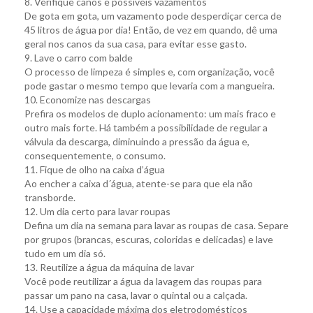
8. Verifique canos e possíveis vazamentos
De gota em gota, um vazamento pode desperdiçar cerca de
45 litros de água por dia! Então, de vez em quando, dê uma
geral nos canos da sua casa, para evitar esse gasto.
9. Lave o carro com balde
O processo de limpeza é simples e, com organização, você
pode gastar o mesmo tempo que levaria com a mangueira.
10. Economize nas descargas
Prefira os modelos de duplo acionamento: um mais fraco e
outro mais forte. Há também a possibilidade de regular a
válvula da descarga, diminuindo a pressão da água e,
consequentemente, o consumo.
11. Fique de olho na caixa d’água
Ao encher a caixa d´água, atente-se para que ela não
transborde.
12. Um dia certo para lavar roupas
Defina um dia na semana para lavar as roupas de casa. Separe
por grupos (brancas, escuras, coloridas e delicadas) e lave
tudo em um dia só.
13. Reutilize a água da máquina de lavar
Você pode reutilizar a água da lavagem das roupas para
passar um pano na casa, lavar o quintal ou a calçada.
14. Use a capacidade máxima dos eletrodomésticos