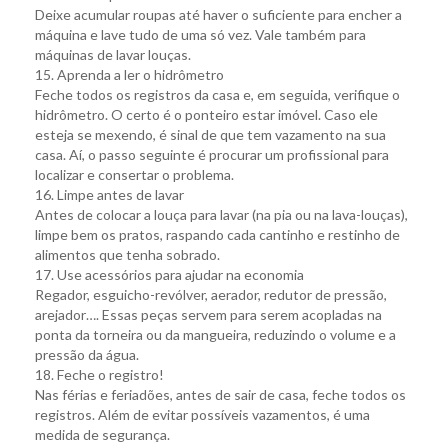
Deixe acumular roupas até haver o suficiente para encher a
máquina e lave tudo de uma só vez. Vale também para
máquinas de lavar louças.
15. Aprenda a ler o hidrômetro
Feche todos os registros da casa e, em seguida, verifique o
hidrômetro. O certo é o ponteiro estar imóvel. Caso ele
esteja se mexendo, é sinal de que tem vazamento na sua
casa. Aí, o passo seguinte é procurar um profissional para
localizar e consertar o problema.
16. Limpe antes de lavar
Antes de colocar a louça para lavar (na pia ou na lava-louças),
limpe bem os pratos, raspando cada cantinho e restinho de
alimentos que tenha sobrado.
17. Use acessórios para ajudar na economia
Regador, esguicho-revólver, aerador, redutor de pressão,
arejador…. Essas peças servem para serem acopladas na
ponta da torneira ou da mangueira, reduzindo o volume e a
pressão da água.
18. Feche o registro!
Nas férias e feriadões, antes de sair de casa, feche todos os
registros. Além de evitar possíveis vazamentos, é uma
medida de segurança.