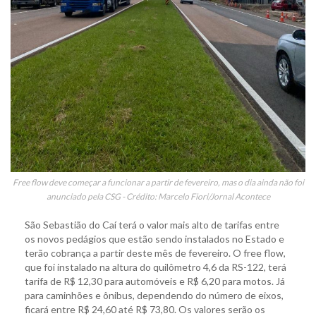
Free flow deve começar a funcionar a partir de fevereiro, mas o dia ainda não foi
anunciado pela CSG - Crédito: Marcelo Fiori/Jornal Acontece
São Sebastião do Caí terá o valor mais alto de tarifas entre
os novos pedágios que estão sendo instalados no Estado e
terão cobrança a partir deste mês de fevereiro. O free flow,
que foi instalado na altura do quilômetro 4,6 da RS-122, terá
tarifa de R$ 12,30 para automóveis e R$ 6,20 para motos. Já
para caminhões e ônibus, dependendo do número de eixos,
ficará entre R$ 24,60 até R$ 73,80. Os valores serão os