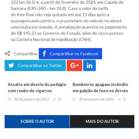
122 km 36,1) e, a partir de fevereiro de 2024, em Capela de
Santana (ERS-240 – km 24,8). Caso o valor da tarifa
do free flow não seja quitado em até 15 dias após a
passagem pelo pórtico, o proprietário do veículo receberá
uma multa por evasão. A penalização acarreta no pagamento
de R$ 195,23 ao Governo do Estado, além de cinco pontos
na Carteira Nacional de Habilitação (CNH).
Compartilhar
Compartilhar no Facebook
Compartilhar no Twitter
Assalto em desvio do pedágio
Bombeiros apagam incêndio
com roubo de cigarros
em galpão de feno no Arroio
Bonito
30 de janeiro de 2024
0
30 de janeiro de 2024
0
SOBRE O AUTOR
MAIS DO AUTOR