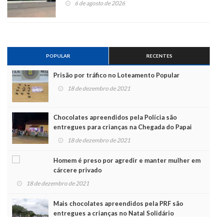
6 de agosto de 2026
POPULAR
RECENTES
Prisão por tráfico no Loteamento Popular
18 de dezembro de 2021
Chocolates apreendidos pela Polícia são
entregues para crianças na Chegada do Papai
Noel
18 de dezembro de 2021
Homem é preso por agredir e manter mulher em
cárcere privado
18 de dezembro de 2021
Mais chocolates apreendidos pela PRF são
entregues a crianças no Natal Solidário