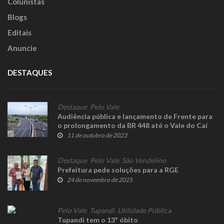
Colunistas
Blogs
Editais
Anuncie
DESTAQUES
Destaque
,
Pelo Vale
Audiência pública e lançamento de Frente para
o prolongamento da BR 448 até o Vale do Caí
11 de outubro de 2023
Destaque
,
Pelo Vale
,
São Vendelino
Prefeitura pede soluções para a RGE
24 de novembro de 2025
Pelo Vale
,
Tupandi
,
Utilidade Pública
Tupandi tem o 13º óbito