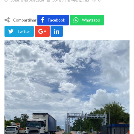
30 de janeiro de 2024
por
Guilherme Baptista
0
Compartilhar
Facebook
Whatsapp
Twitter