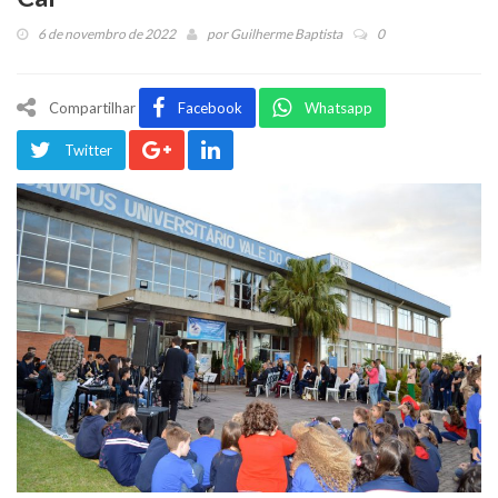
6 de novembro de 2022
por
Guilherme Baptista
0
Compartilhar
Facebook
Whatsapp
Twitter