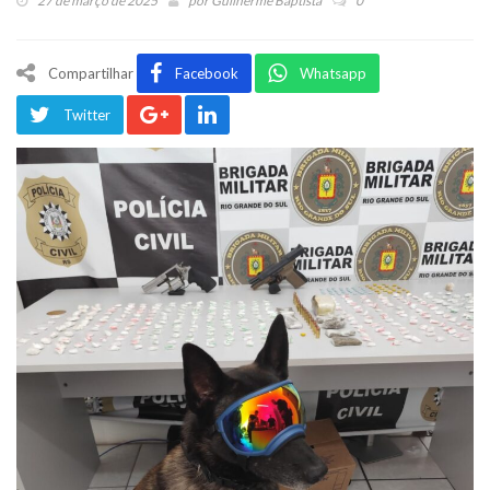
27 de março de 2025
por
Guilherme Baptista
0
Compartilhar
Facebook
Whatsapp
Twitter