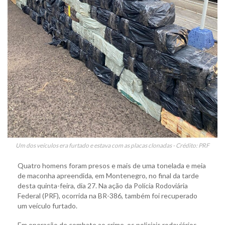
Um dos veículos era furtado e estava com as placas clonadas - Crédito: PRF
Quatro homens foram presos e mais de uma tonelada e meia
de maconha apreendida, em Montenegro, no final da tarde
desta quinta-feira, dia 27. Na ação da Polícia Rodoviária
Federal (PRF), ocorrida na BR-386, também foi recuperado
um veículo furtado.
Em operação de combate ao crime, os policiais rodoviários