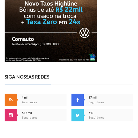
SIGA NOSSAS REDES
4 mil
97 mil
Assinantes
Seguidores
53,6 mil
618
Seguidores
Seguidores