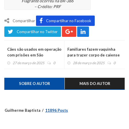
Flagrante ocorreu na BR-386
– Crédito: PRF
Compartilhar
Compartilhar no Facebook
Compartilhar no Twitter
Cães são usados em operação
Familiares fazem vaquinha
com prisões em São
para trazer corpo de caiense
Vendelino
morta na Índia
27 de março de 2025
0
28 de março de 2025
0
SOBRE O AUTOR
MAIS DO AUTOR
Guilherme Baptista
11896 Posts