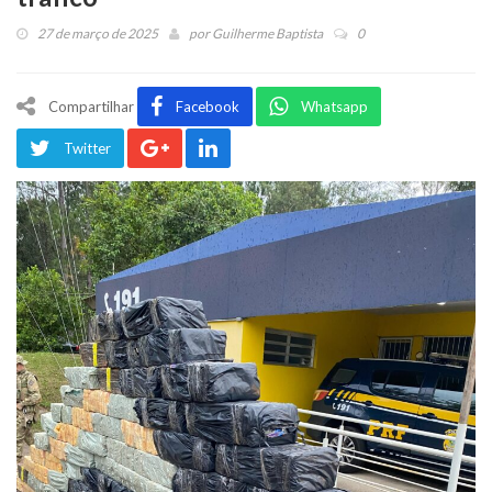
27 de março de 2025
por
Guilherme Baptista
0
Compartilhar
Facebook
Whatsapp
Twitter