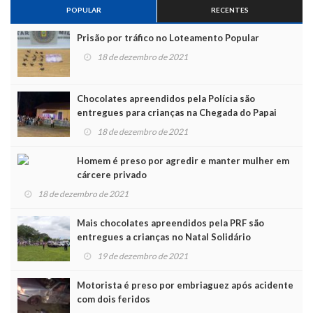
POPULAR
RECENTES
Prisão por tráfico no Loteamento Popular
18 de dezembro de 2021
Chocolates apreendidos pela Polícia são
entregues para crianças na Chegada do Papai
Noel
18 de dezembro de 2021
Homem é preso por agredir e manter mulher em
cárcere privado
18 de dezembro de 2021
Mais chocolates apreendidos pela PRF são
entregues a crianças no Natal Solidário
19 de dezembro de 2021
Motorista é preso por embriaguez após acidente
com dois feridos