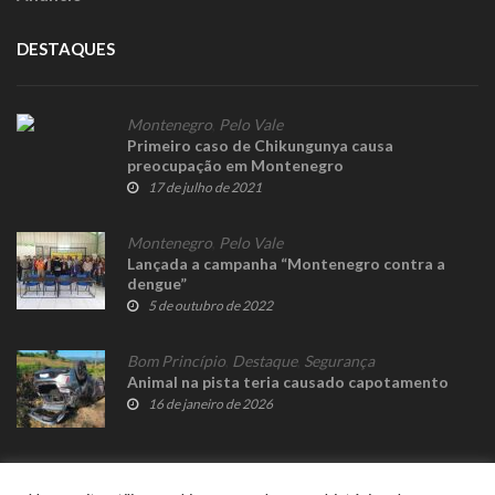
DESTAQUES
Montenegro
,
Pelo Vale
Primeiro caso de Chikungunya causa
preocupação em Montenegro
17 de julho de 2021
Montenegro
,
Pelo Vale
Lançada a campanha “Montenegro contra a
dengue”
5 de outubro de 2022
Bom Princípio
,
Destaque
,
Segurança
Animal na pista teria causado capotamento
16 de janeiro de 2026