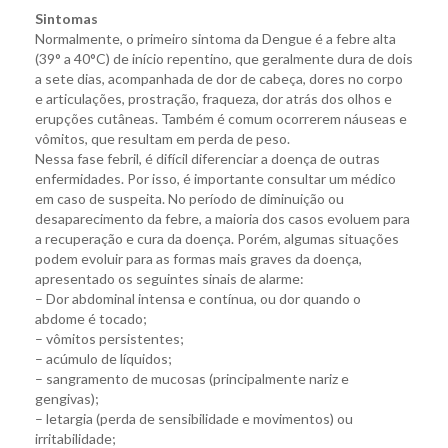
Sintomas
Normalmente, o primeiro sintoma da Dengue é a febre alta
(39° a 40°C) de início repentino, que geralmente dura de dois
a sete dias, acompanhada de dor de cabeça, dores no corpo
e articulações, prostração, fraqueza, dor atrás dos olhos e
erupções cutâneas. Também é comum ocorrerem náuseas e
vômitos, que resultam em perda de peso.
Nessa fase febril, é difícil diferenciar a doença de outras
enfermidades. Por isso, é importante consultar um médico
em caso de suspeita. No período de diminuição ou
desaparecimento da febre, a maioria dos casos evoluem para
a recuperação e cura da doença. Porém, algumas situações
podem evoluir para as formas mais graves da doença,
apresentado os seguintes sinais de alarme:
– Dor abdominal intensa e contínua, ou dor quando o
abdome é tocado;
– vômitos persistentes;
– acúmulo de líquidos;
– sangramento de mucosas (principalmente nariz e
gengivas);
– letargia (perda de sensibilidade e movimentos) ou
irritabilidade;