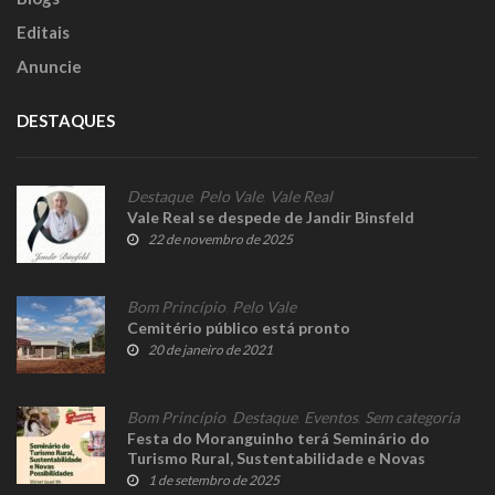
Editais
Anuncie
DESTAQUES
Destaque
,
Pelo Vale
,
Vale Real
Vale Real se despede de Jandir Binsfeld
22 de novembro de 2025
Bom Princípio
,
Pelo Vale
Cemitério público está pronto
20 de janeiro de 2021
Bom Princípio
,
Destaque
,
Eventos
,
Sem categoria
Festa do Moranguinho terá Seminário do
Turismo Rural, Sustentabilidade e Novas
Possibilidades
1 de setembro de 2025