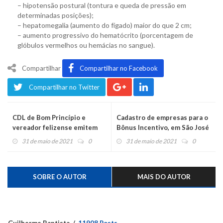
– hipotensão postural (tontura e queda de pressão em
determinadas posições);
– hepatomegalia (aumento do fígado) maior do que 2 cm;
– aumento progressivo do hematócrito (porcentagem de
glóbulos vermelhos ou hemácias no sangue).
Compartilhar
Compartilhar no Facebook
Compartilhar no Twitter
CDL de Bom Princípio e
Cadastro de empresas para o
vereador felizense emitem
Bônus Incentivo, em São José
notas de repúdio contra a
do Sul
31 de maio de 2021
0
31 de maio de 2021
0
mudança do pedágio
SOBRE O AUTOR
MAIS DO AUTOR
Guilherme Baptista
11908 Posts