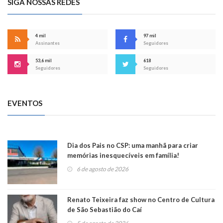
SIGA NOSSAS REDES
4 mil
97 mil
Assinantes
Seguidores
53,6 mil
618
Seguidores
Seguidores
EVENTOS
Dia dos Pais no CSP: uma manhã para criar
memórias inesquecíveis em família!
6 de agosto de 2026
Renato Teixeira faz show no Centro de Cultura
de São Sebastião do Caí