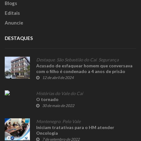
Blogs
Editais
Anuncie
DESTAQUES
Destaque
,
São Sebastião do Caí
,
Segurança
Acusado de esfaquear homem que conversava
com o filho é condenado a 4 anos de prisão
12 de abril de 2024
Histórias do Vale do Caí
O tornado
30 de maio de 2022
Montenegro
,
Pelo Vale
Iniciam tratativas para o HM atender
Oncologia
7 de setembro de 2022