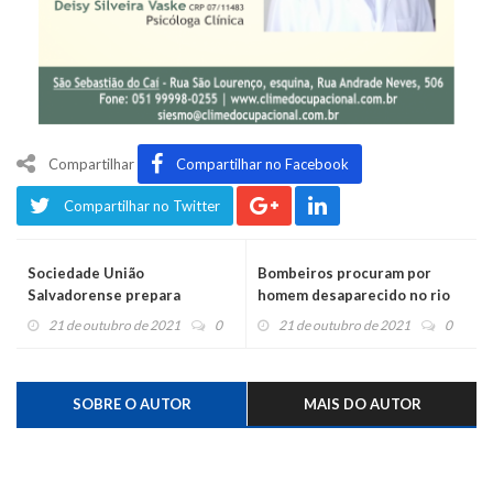
Compartilhar
Compartilhar no Facebook
Compartilhar no Twitter
Sociedade União
Bombeiros procuram por
Salvadorense prepara
homem desaparecido no rio
programação para celebrar
Caí
21 de outubro de 2021
0
21 de outubro de 2021
0
os 50 anos
SOBRE O AUTOR
MAIS DO AUTOR