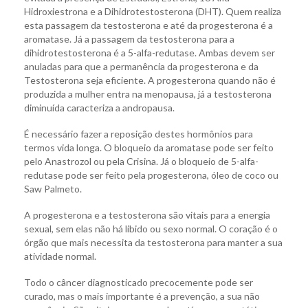
Hidroxiestrona e a Dihidrotestosterona (DHT). Quem realiza
esta passagem da testosterona e até da progesterona é a
aromatase. Já a passagem da testosterona para a
dihidrotestosterona é a 5-alfa-redutase. Ambas devem ser
anuladas para que a permanência da progesterona e da
Testosterona seja eficiente. A progesterona quando não é
produzida a mulher entra na menopausa, já a testosterona
diminuída caracteriza a andropausa.
É necessário fazer a reposição destes hormônios para
termos vida longa. O bloqueio da aromatase pode ser feito
pelo Anastrozol ou pela Crisina. Já o bloqueio de 5-alfa-
redutase pode ser feito pela progesterona, óleo de coco ou
Saw Palmeto.
A progesterona e a testosterona são vitais para a energia
sexual, sem elas não há libido ou sexo normal. O coração é o
órgão que mais necessita da testosterona para manter a sua
atividade normal.
Todo o câncer diagnosticado precocemente pode ser
curado, mas o mais importante é a prevenção, a sua não