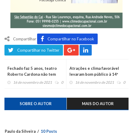
Compartilhar
Compartilhar no Facebook
Compartilhar no Twitter
Fechado faz 5 anos, teatro
Atrações e clima favorável
Roberto Cardona não tem
levaram bom público à 14ª
previsão para reabrir
Festur
16 de novembro de 2021
0
16 de novembro de 2021
0
SOBRE O AUTOR
MAIS DO AUTOR
Paulo da Silveira
10 Posts