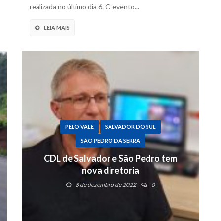
realizada no último dia 6. O evento...
LEIA MAIS
PELO VALE
SALVADOR DO SUL
SÃO PEDRO DA SERRA
CDL de Salvador e São Pedro tem
nova diretoria
8 de dezembro de 2022
0