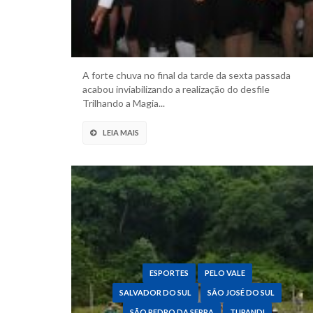
A forte chuva no final da tarde da sexta passada
acabou inviabilizando a realização do desfile
Trilhando a Magia...
LEIA MAIS
ESPORTES
PELO VALE
SALVADOR DO SUL
SÃO JOSÉ DO SUL
SÃO PEDRO DA SERRA
TUPANDI