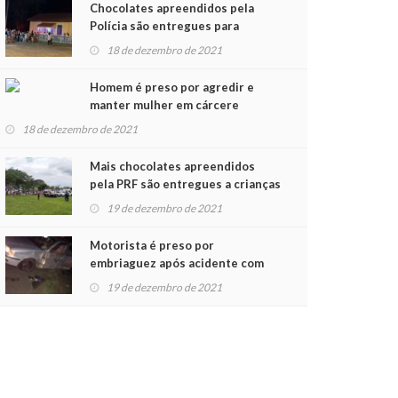
Chocolates apreendidos pela
Polícia são entregues para
crianças na Chegada do Papai
18 de dezembro de 2021
Noel
Homem é preso por agredir e
manter mulher em cárcere
privado
18 de dezembro de 2021
Mais chocolates apreendidos
pela PRF são entregues a crianças
no Natal Solidário
19 de dezembro de 2021
Motorista é preso por
embriaguez após acidente com
dois feridos
19 de dezembro de 2021