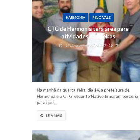
HARMONIA
PELO VALE
CTG de Harmonia terá área para
atividades campeiras
15 de dezembro de 2022
0
Na manhã da quarta-feira, dia 14, a prefeitura de
Harmonia e o CTG Recanto Nativo firmaram parceria
para que...
LEIA MAIS