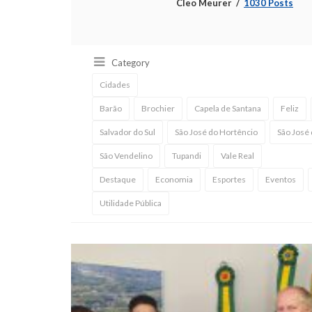
Cleo Meurer
1030 Posts
Category
Cidades
Barão
Brochier
Capela de Santana
Feliz
Salvador do Sul
São José do Hortêncio
São José 
São Vendelino
Tupandi
Vale Real
Destaque
Economia
Esportes
Eventos
Utilidade Pública