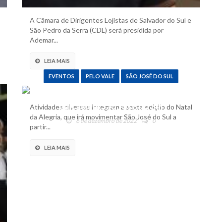
A Câmara de Dirigentes Lojistas de Salvador do Sul e
São Pedro da Serra (CDL) será presidida por
Ademar...
LEIA MAIS
EVENTOS
PELO VALE
SÃO JOSÉ DO SUL
Natal da Alegria tem mais uma
edição em São José do Sul
Atividades diversas integram a sexta edição do Natal
da Alegria, que irá movimentar São José do Sul a
6 de dezembro de 2022
0
partir...
LEIA MAIS