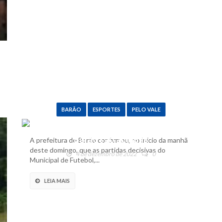
BARÃO
ESPORTES
PELO VALE
Decisões do Campeonato de
Barão são adiadas
A prefeitura de Barão confirmou, no início da manhã
deste domingo, que as partidas decisivas do
4 de dezembro de 2022
0
Municipal de Futebol,...
LEIA MAIS