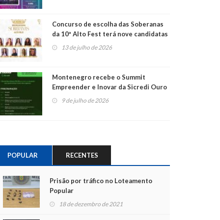
Concurso de escolha das Soberanas
da 10ª Alto Fest terá nove candidatas
13 de julho de 2026
Montenegro recebe o Summit
Empreender e Inovar da Sicredi Ouro
Branco RS/MG
9 de julho de 2026
POPULAR
RECENTES
Prisão por tráfico no Loteamento
Popular
18 de dezembro de 2021