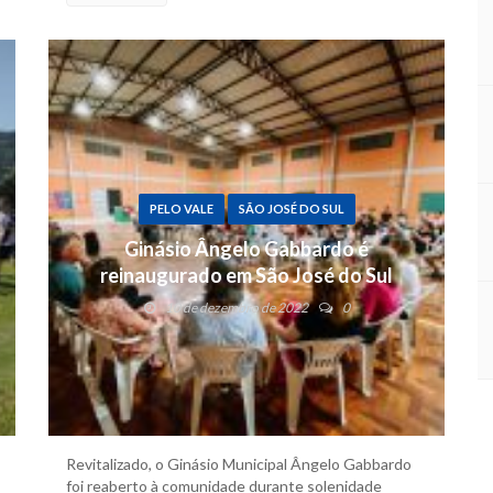
PELO VALE
SÃO JOSÉ DO SUL
Ginásio Ângelo Gabbardo é
reinaugurado em São José do Sul
10 de dezembro de 2022
0
Revitalizado, o Ginásio Municipal Ângelo Gabbardo
foi reaberto à comunidade durante solenidade