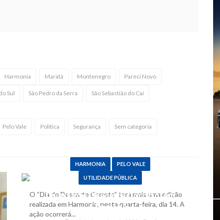
Harmonia
Maratá
Montenegro
Pareci Novo
do Sul
São Pedro da Serra
São Sebastião do Caí
Pelo Vale
Política
Segurança
Sem categoria
HARMONIA
PELO VALE
UTILIDADE PÚBLICA
O “Dia do Descarte Correto” terá mais uma edição
Quarta de Descarte Correto, em
realizada em Harmonia, nesta quarta-feira, dia 14. A
Harmonia
ação ocorrerá...