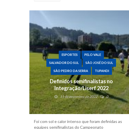
ESPORTES
PELO VALE
SALVADOR DO SUL
SÃO JOSÉ DO SUL
SÃO PEDRO DA SERRA
TUPANDI
Definidos semifinalistas no
Integração/Liserf 2022
11 de dezembro de 2022
0
Foi com sol e calor intenso que foram definidas as
equipes semifinalistas do Campeonato