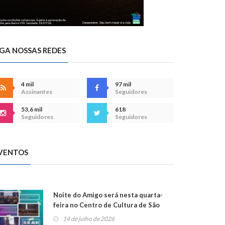
IGA NOSSAS REDES
4 mil
97 mil
Assinantes
Seguidores
53,6 mil
618
Seguidores
Seguidores
VENTOS
Noite do Amigo será nesta quarta-
feira no Centro de Cultura de São
Sebastião do Caí
14 de julho de 2026