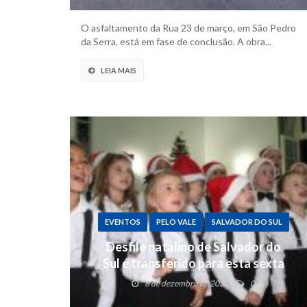
O asfaltamento da Rua 23 de março, em São Pedro
da Serra, está em fase de conclusão. A obra...
LEIA MAIS
EVENTOS
PELO VALE
SALVADOR DO SUL
Desfile natalino de Salvador do
Sul é transferido para esta sexta
6 de dezembro de 2022
0