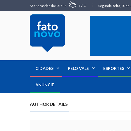
São Sebastião do Caí / RS
19°C
Segunda-feira, 20 de 
CIDADES
PELO VALE
ESPORTES
ANUNCIE
AUTHOR DETAILS