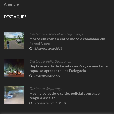
Anuncie
DESTAQUES
Destaque
,
Pareci Novo
,
Segurança
Morte em colisão entre moto e caminhão em
Pareci Novo
13 de março de 2025
Destaque
,
Feliz
,
Segurança
Dupla acusada de facadas na Praça e morte de
rapaz se apresentou na Delegacia
29 de maio de 2021
Destaque
,
Segurança
Mesmo baleado e caído, policial consegue
reagir a assalto
5 de novembro de 2023