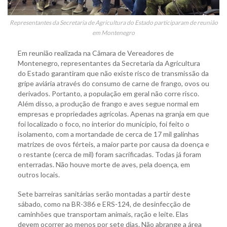
Representantes da Secretaria de Agricultura do Estado participaram de reunião
em Montenegro
Em reunião realizada na Câmara de Vereadores de
Montenegro, representantes da Secretaria da Agricultura
do Estado garantiram que não existe risco de transmissão da
gripe aviária através do consumo de carne de frango, ovos ou
derivados. Portanto, a população em geral não corre risco.
Além disso, a produção de frango e aves segue normal em
empresas e propriedades agrícolas. Apenas na granja em que
foi localizado o foco, no interior do município, foi feito o
isolamento, com a mortandade de cerca de 17 mil galinhas
matrizes de ovos férteis, a maior parte por causa da doença e
o restante (cerca de mil) foram sacrificadas. Todas já foram
enterradas. Não houve morte de aves, pela doença, em
outros locais.
Sete barreiras sanitárias serão montadas a partir deste
sábado, como na BR-386 e ERS-124, de desinfecção de
caminhões que transportam animais, ração e leite. Elas
devem ocorrer ao menos por sete dias. Não abrange a área