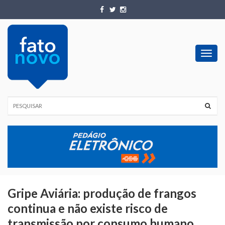
Toggl
navig
Gripe Aviária: produção de frangos
continua e não existe risco de
transmissão por consumo humano