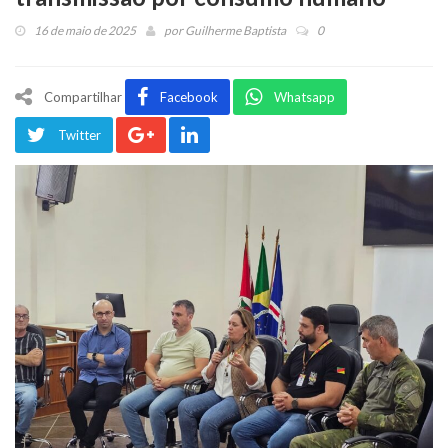
16 de maio de 2025
por
Guilherme Baptista
0
Compartilhar
Facebook
Whatsapp
Twitter