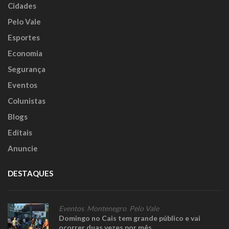
Cidades
Pelo Vale
Esportes
Economia
Segurança
Eventos
Colunistas
Blogs
Editais
Anuncie
DESTAQUES
Eventos
,
Montenegro
,
Pelo Vale
Domingo no Cais tem grande público e vai
ocorrer duas vezes por mês