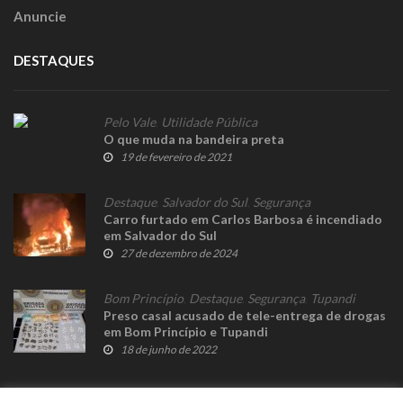
Anuncie
DESTAQUES
Pelo Vale
,
Utilidade Pública
O que muda na bandeira preta
19 de fevereiro de 2021
Destaque
,
Salvador do Sul
,
Segurança
Carro furtado em Carlos Barbosa é incendiado
em Salvador do Sul
27 de dezembro de 2024
Bom Princípio
,
Destaque
,
Segurança
,
Tupandi
Preso casal acusado de tele-entrega de drogas
em Bom Princípio e Tupandi
18 de junho de 2022