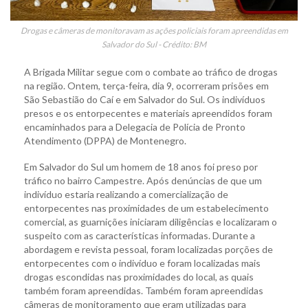
Drogas e câmeras de monitoravam as ações policiais foram apreendidas em
Salvador do Sul - Crédito: BM
A Brigada Militar segue com o combate ao tráfico de drogas
na região. Ontem, terça-feira, dia 9, ocorreram prisões em
São Sebastião do Caí e em Salvador do Sul. Os indivíduos
presos e os entorpecentes e materiais apreendidos foram
encaminhados para a Delegacia de Polícia de Pronto
Atendimento (DPPA) de Montenegro.
Em Salvador do Sul um homem de 18 anos foi preso por
tráfico no bairro Campestre. Após denúncias de que um
indivíduo estaria realizando a comercialização de
entorpecentes nas proximidades de um estabelecimento
comercial, as guarnições iniciaram diligências e localizaram o
suspeito com as características informadas. Durante a
abordagem e revista pessoal, foram localizadas porções de
entorpecentes com o indivíduo e foram localizadas mais
drogas escondidas nas proximidades do local, as quais
também foram apreendidas. Também foram apreendidas
câmeras de monitoramento que eram utilizadas para