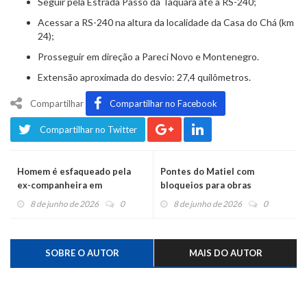
Seguir pela Estrada Passo da Taquara até a RS-240;
Acessar a RS-240 na altura da localidade da Casa do Chá (km
24);
Prosseguir em direção a Pareci Novo e Montenegro.
Extensão aproximada do desvio: 27,4 quilômetros.
Compartilhar
Compartilhar no Facebook
Compartilhar no Twitter
Homem é esfaqueado pela
Pontes do Matiel com
ex-companheira em
bloqueios para obras
Montenegro
8 de junho de 2026
0
8 de junho de 2026
0
SOBRE O AUTOR
MAIS DO AUTOR