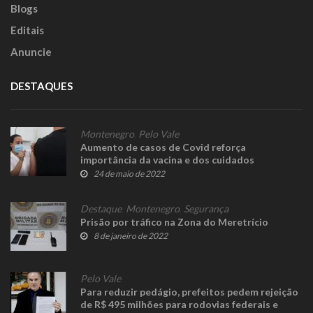
Blogs
Editais
Anuncie
DESTAQUES
Montenegro
,
Pelo Vale
Aumento de casos de Covid reforça
importância da vacina e dos cuidados
24 de maio de 2022
Destaque
,
Montenegro
,
Segurança
Prisão por tráfico na Zona do Meretrício
8 de janeiro de 2022
Pelo Vale
Para reduzir pedágio, prefeitos pedem rejeição
de R$ 495 milhões para rodovias federais e