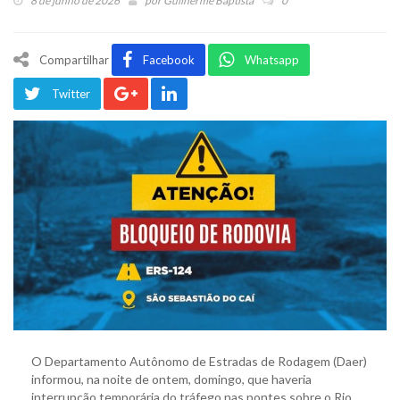
8 de junho de 2026
por
Guilherme Baptista
0
Compartilhar
Facebook
Whatsapp
Twitter
O Departamento Autônomo de Estradas de Rodagem (Daer)
informou, na noite de ontem, domingo, que haveria
interrupção temporária do tráfego nas pontes sobre o Rio