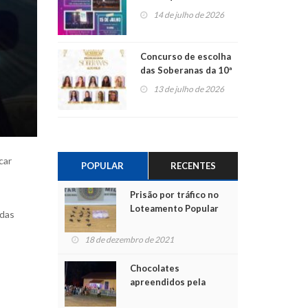
Centro de Cultura de
14 de julho de 2026
São Sebastião do Caí
Concurso de escolha
das Soberanas da 10ª
Alto Fest terá nove
13 de julho de 2026
candidatas
car
POPULAR
RECENTES
Prisão por tráfico no
Loteamento Popular
adas
18 de dezembro de 2021
Chocolates
apreendidos pela
Polícia são entregues