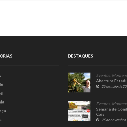
ORIAS
DESTAQUES
s
Eventos
,
Montene
Abertura Estadua
le
25 de maio de 2
es
ia
Eventos
,
Montene
Semana de Comb
nça
Cais
s
25 de novembro 