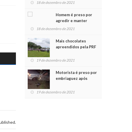
para crianças na
18 de dezembro de 2021
Chegada do Papai Noel
Homem é preso por
agredir e manter
mulher em cárcere
18 de dezembro de 2021
privado
Mais chocolates
apreendidos pela PRF
são entregues a
crianças no Natal
19 de dezembro de 2021
Solidário
Motorista é preso por
embriaguez após
acidente com dois
feridos
19 de dezembro de 2021
ublished.