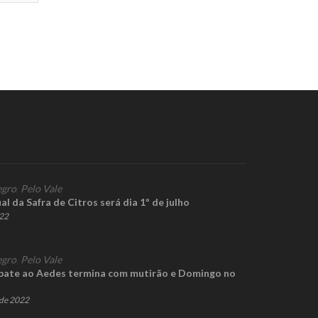
gro
,
Pelo Vale
l da Safra de Citros será dia 1º de julho
022
gro
,
Pelo Vale
ate ao Aedes termina com mutirão e Domingo no
de 2022