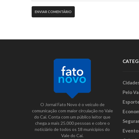
CATEG
Cidade
Pelo Va
Esport
O Jornal Fato Novo é o veículo de
comunicação com maior circulação no Vale
Econom
do Caí. Conta com um público leitor que
Segura
chega a mais 25.000 pessoas e cobre o
noticiário de todos os 18 municípios do
Evento
Vale do Caí.