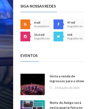
SIGA NOSSAS REDES
4 mil
97 mil
Assinantes
Seguidores
53,6 mil
618
Seguidores
Seguidores
EVENTOS
Inicia a venda de
ingressos para o show
do Jota Quest nos 45
14 de julho de 2026
anos da Sicredi Ouro
Branco RS/MG
Noite do Amigo será
nesta quarta-feira no