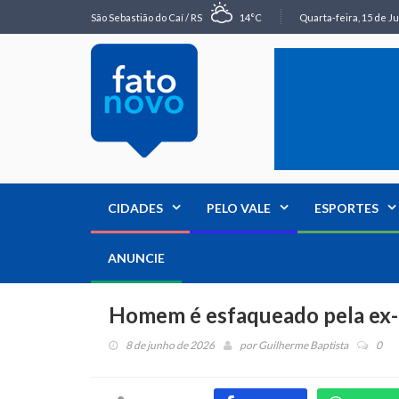
São Sebastião do Caí / RS
14°C
Quarta-feira, 15 de Ju
CIDADES
PELO VALE
ESPORTES
ANUNCIE
Homem é esfaqueado pela ex
8 de junho de 2026
por
Guilherme Baptista
0