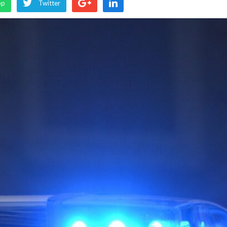
pp
Twitter