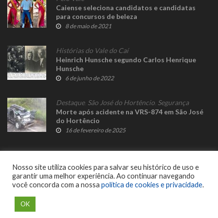
Caiense seleciona candidatos e candidatas
para concursos de beleza
8 de maio de 2021
Histórias do Vale do Caí
Heinrich Hunsche segundo Carlos Henrique
Hunsche
6 de junho de 2022
Destaque
,
São José do Hortêncio
,
Segurança
Morte após acidente na VRS-874 em São José
do Hortêncio
16 de fevereiro de 2025
Nosso site utiliza cookies para salvar seu histórico de uso e
garantir uma melhor experiência. Ao continuar navegando
você concorda com a nossa
política de cookies e privacidade
.
© 2023 Fato Novo - Todos os direitos reservados. Desenvolvido por
Delalibera
.
OK