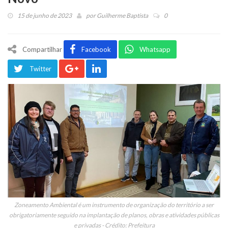
15 de junho de 2023
por
Guilherme Baptista
0
Compartilhar
Facebook
Whatsapp
Twitter
Zoneamento Ambiental é um instrumento de organização do território a ser
obrigatoriamente seguido na implantação de planos, obras e atividades públicas
e privadas - Crédito: Prefeitura