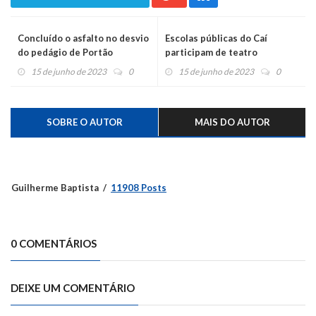
Concluído o asfalto no desvio
Escolas públicas do Caí
do pedágio de Portão
participam de teatro
interativo da RGE nesta
15 de junho de 2023
0
15 de junho de 2023
0
quinta e sexta-feira
SOBRE O AUTOR
MAIS DO AUTOR
Guilherme Baptista
11908 Posts
0 COMENTÁRIOS
DEIXE UM COMENTÁRIO