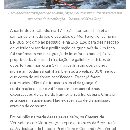
Caminhões de transporte de animais, ração e outros produtos passaram por
processo de desinfecção - Crédito: ASCOM/Seapi
A partir deste sábado, dia 17, serão montadas barreiras
sanitárias em rodovias e estradas de Montenegro, como na
BR-386, próximo ao pedágio, e na ERS-124, para desinfecção
de veículos visando a proliferação da gripe aviária. Um foco
foi confirmado em uma granja do interior do município. Na
propriedade, destinada à criação de galinhas matrizes de
ovos férteis, morreram 17 mil aves. Em um dos aviários
morreram todas as galinhas. E em outro galpão 80%, sendo
que cerca de mil foram sacrificadas. Todas já foram
enterradas. Não foi informado o local da granja. A
confirmação do caso vai impactar diretamente nas
exportações de carne de frango. União Européia e China já
anunciaram suspensão. Não existe risco de transmissão
através do consumo.
Em reunião na tarde desta sexta-feira, na Câmara de
Vereadores de Montenegro, representantes da Secretaria
da Agricultura do Estado, Prefeitura e Comando Ambiental