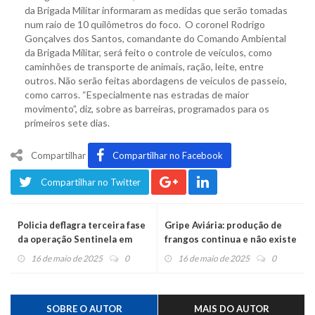
da Brigada Militar informaram as medidas que serão tomadas
num raio de 10 quilômetros do foco. O coronel Rodrigo
Gonçalves dos Santos, comandante do Comando Ambiental
da Brigada Militar, será feito o controle de veículos, como
caminhões de transporte de animais, ração, leite, entre
outros. Não serão feitas abordagens de veículos de passeio,
como carros. “Especialmente nas estradas de maior
movimento”, diz, sobre as barreiras, programados para os
primeiros sete dias.
Compartilhar
Compartilhar no Facebook
Compartilhar no Twitter
Policia deflagra terceira fase
Gripe Aviária: produção de
da operação Sentinela em
frangos continua e não existe
Bom Princípio
risco de transmissão por
16 de maio de 2025
0
16 de maio de 2025
0
consumo humano
SOBRE O AUTOR
MAIS DO AUTOR