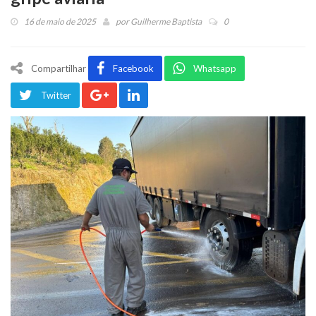
16 de maio de 2025
por
Guilherme Baptista
0
Compartilhar
Facebook
Whatsapp
Twitter