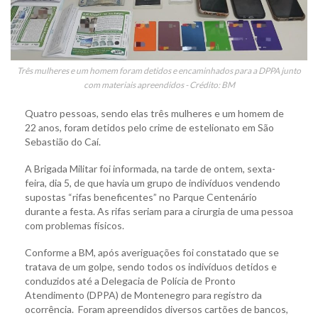
Três mulheres e um homem foram detidos e encaminhados para a DPPA junto
com materiais apreendidos - Crédito: BM
Quatro pessoas, sendo elas três mulheres e um homem de
22 anos, foram detidos pelo crime de estelionato em São
Sebastião do Caí.
A Brigada Militar foi informada, na tarde de ontem, sexta-
feira, dia 5, de que havia um grupo de indivíduos vendendo
supostas “rifas beneficentes” no Parque Centenário
durante a festa. As rifas seriam para a cirurgia de uma pessoa
com problemas físicos.
Conforme a BM, após averiguações foi constatado que se
tratava de um golpe, sendo todos os indivíduos detidos e
conduzidos até a Delegacia de Polícia de Pronto
Atendimento (DPPA) de Montenegro para registro da
ocorrência. Foram apreendidos diversos cartões de bancos,