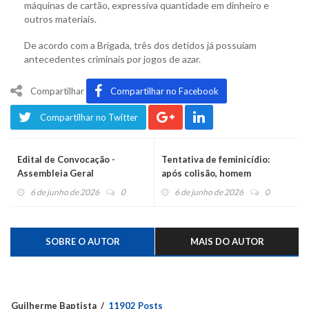
máquinas de cartão, expressiva quantidade em dinheiro e
outros materiais.
De acordo com a Brigada, três dos detidos já possuíam
antecedentes criminais por jogos de azar.
Compartilhar
Compartilhar no Facebook
Compartilhar no Twitter
Edital de Convocação -
Tentativa de feminicídio:
Assembleia Geral
após colisão, homem
Extraordinária
esfaqueia mulher
6 de junho de 2026
0
6 de junho de 2026
0
SOBRE O AUTOR
MAIS DO AUTOR
Guilherme Baptista
11902 Posts