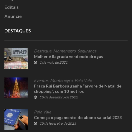
Editais
Anuncie
DESTAQUES
Destaque
,
Montenegro
,
Segurança
Mulher é flagrada vendendo drogas
1 de maio de 2021
Eventos
,
Montenegro
,
Pelo Vale
Praça Rui Barbosa ganha “árvore de Natal de
shopping”, com 10 metros
10 de dezembro de 2022
Pelo Vale
Começa o pagamento do abono salarial 2023
15 de fevereiro de 2023