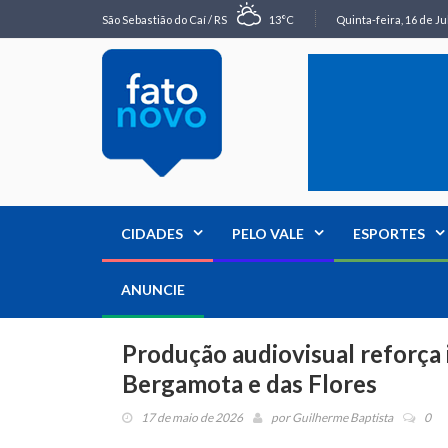
São Sebastião do Caí / RS
13°C
Quinta-feira, 16 de Ju
CIDADES
PELO VALE
ESPORTES
ANUNCIE
Produção audiovisual reforça 
Bergamota e das Flores
17 de maio de 2026
por
Guilherme Baptista
0