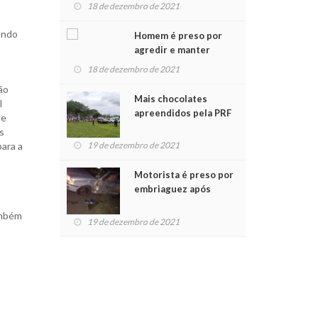
para crianças na
18 de dezembro de 2021
Chegada do Papai Noel
ando
Homem é preso por
agredir e manter
mulher em cárcere
18 de dezembro de 2021
privado
ão
Mais chocolates
l
apreendidos pela PRF
de
são entregues a
s
crianças no Natal
para a
19 de dezembro de 2021
Solidário
Motorista é preso por
embriaguez após
acidente com dois
ambém
feridos
19 de dezembro de 2021