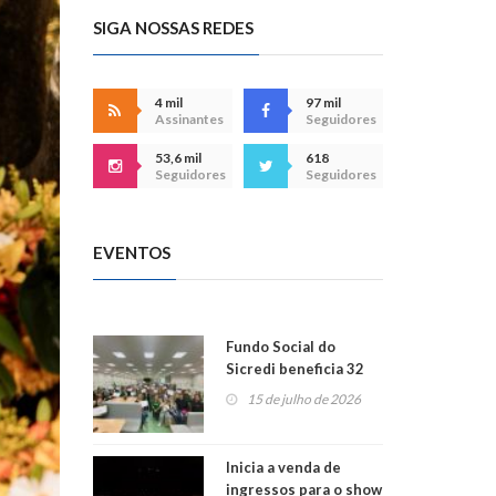
SIGA NOSSAS REDES
4 mil
97 mil
Assinantes
Seguidores
53,6 mil
618
Seguidores
Seguidores
EVENTOS
Fundo Social do
Sicredi beneficia 32
projetos em
15 de julho de 2026
Montenegro
Inicia a venda de
ingressos para o show