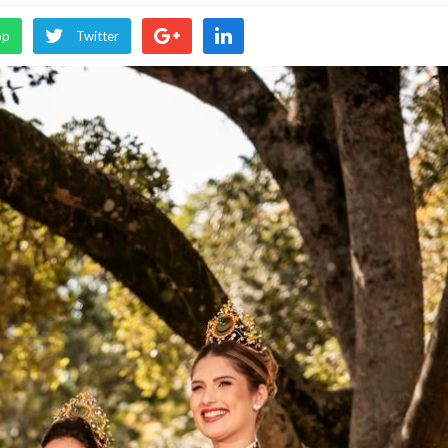
pp
Twitter