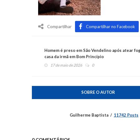
Compartilhar
Compartilhar no Facebook
Homem é preso em São Vendelino após atear fo
casa da irmã em Bom Princípio
17 de maio de 2026
0
SOBRE O AUTOR
Guilherme Baptista
11742 Posts
0 COMENTÁRIOS