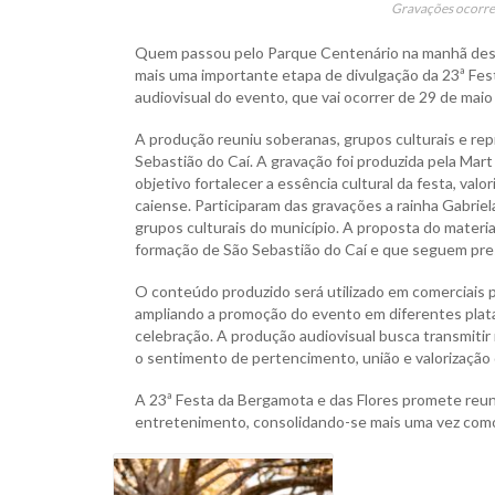
Gravações ocorre
Quem passou pelo Parque Centenário na manhã dest
mais uma importante etapa de divulgação da 23ª Fest
audiovisual do evento, que vai ocorrer de 29 de maio 
A produção reuniu soberanas, grupos culturais e rep
Sebastião do Caí. A gravação foi produzida pela Mar
objetivo fortalecer a essência cultural da festa, va
caiense. Participaram das gravações a rainha Gabrie
grupos culturais do município. A proposta do materia
formação de São Sebastião do Caí e que seguem pres
O conteúdo produzido será utilizado em comerciais pa
ampliando a promoção do evento em diferentes plata
celebração. A produção audiovisual busca transmiti
o sentimento de pertencimento, união e valorização d
A 23ª Festa da Bergamota e das Flores promete reunir 
entretenimento, consolidando-se mais uma vez como