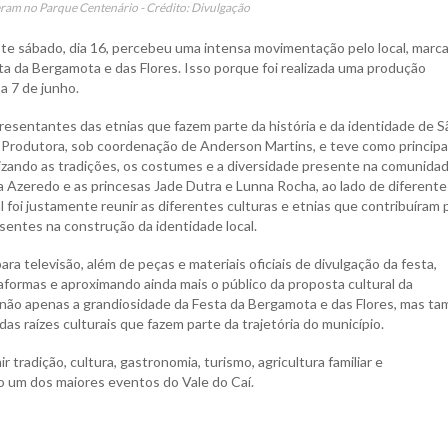
ram no Parque Centenário - Crédito: Divulgação
e sábado, dia 16, percebeu uma intensa movimentação pelo local, marc
a da Bergamota e das Flores. Isso porque foi realizada uma produção
a 7 de junho.
resentantes das etnias que fazem parte da história e da identidade de S
t Produtora, sob coordenação de Anderson Martins, e teve como principa
lorizando as tradições, os costumes e a diversidade presente na comunida
la Azeredo e as princesas Jade Dutra e Lunna Rocha, ao lado de diferente
l foi justamente reunir as diferentes culturas e etnias que contribuíram 
entes na construção da identidade local.
ra televisão, além de peças e materiais oficiais de divulgação da festa,
formas e aproximando ainda mais o público da proposta cultural da
r não apenas a grandiosidade da Festa da Bergamota e das Flores, mas t
as raízes culturais que fazem parte da trajetória do município.
tradição, cultura, gastronomia, turismo, agricultura familiar e
 um dos maiores eventos do Vale do Caí.