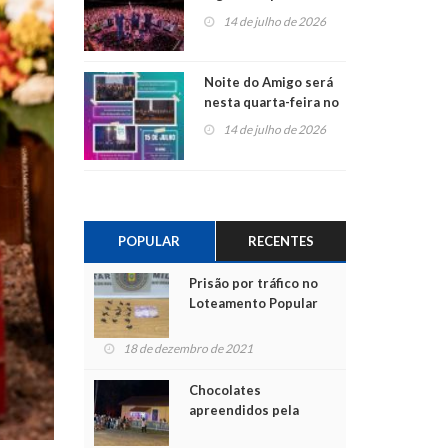
do Jota Quest nos 45
14 de julho de 2026
anos da Sicredi Ouro
Branco RS/MG
Noite do Amigo será
nesta quarta-feira no
Centro de Cultura de
14 de julho de 2026
São Sebastião do Caí
POPULAR
RECENTES
Prisão por tráfico no
Loteamento Popular
18 de dezembro de 2021
Chocolates
apreendidos pela
Polícia são entregues