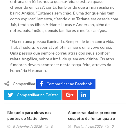
entraria em férias nesta quarta-feira e estava quase
chegando em casa”, conta, lembrando que a irmã residia no
bairro Angico. “Estamos sem chão. É uma dor que não tem
como explicar”, lamenta, citando que Tatiane era casada com
Jair, tendo os filhos Adriane, Lucas e Anderson, além de
netos, pais, irmãos, demais familiares e muitos amigos.
“Ela era uma pessoa iluminada. Sempre de bem com a vida.
Trabalhadora, responsável, ótima mãe e uma vovó coruja.
Uma pessoa que sempre correu atrás dos seus sonhos”,
relata Angélica, sobre a irmã, de quem era vizinha. Os atos
fúnebres devem acontecer nesta terça-feira, através da
Funerária Hartmann.
Compartilhar
Compartilhar no Facebook
Compartilhar no Twitter
Bloqueio para obras nas
Alunos-soldados prendem
pontes do Matiel deve
suspeito de furtar quatro
continuar nesta terça-feira
perfumes
8 de junho de 2026
0
9 de junho de 2026
0