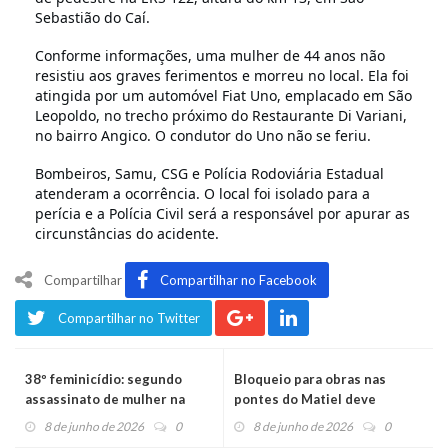
Sebastião do Caí.
Conforme informações, uma mulher de 44 anos não
resistiu aos graves ferimentos e morreu no local. Ela foi
atingida por um automóvel Fiat Uno, emplacado em São
Leopoldo, no trecho próximo do Restaurante Di Variani,
no bairro Angico. O condutor do Uno não se feriu.
Bombeiros, Samu, CSG e Polícia Rodoviária Estadual
atenderam a ocorrência. O local foi isolado para a
perícia e a Polícia Civil será a responsável por apurar as
circunstâncias do acidente.
Compartilhar
Compartilhar no Facebook
Compartilhar no Twitter
38º feminicídio: segundo
Bloqueio para obras nas
assassinato de mulher na
pontes do Matiel deve
mesma família
continuar nesta terça-feira
8 de junho de 2026
0
8 de junho de 2026
0