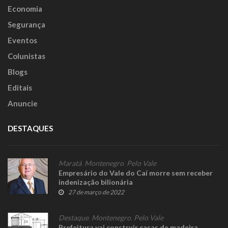
Economia
Segurança
Eventos
Colunistas
Blogs
Editais
Anuncie
DESTAQUES
Maratá
,
Montenegro
,
Pelo Vale
Empresário do Vale do Caí morre sem receber
indenização bilionária
27 de março de 2022
Destaque
,
Montenegro
,
Pelo Vale
Prefeitura vai construir casas de madeira