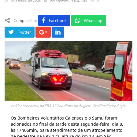
8 de junho de 2026
por
Guilherme Baptista
0
Compartilhar
Facebook
Whatsapp
Twitter
Acidente ocorreu na ERS-122 na altura do Angico - Crédito: Reprodução
Os Bombeiros Voluntários Caienses e o Samu foram
acionados no final da tarde desta segunda-feira, dia 8,
às 17h06min, para atendimento de um atropelamento
de pedestre na ERS 122, altura do km 13, em São