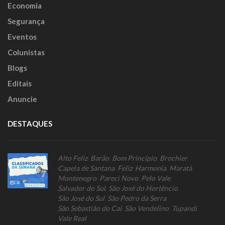
Economia
Segurança
Eventos
Colunistas
Blogs
Editais
Anuncie
DESTAQUES
Alto Feliz
,
Barão
,
Bom Princípio
,
Brochier
,
Capela de Santana
,
Feliz
,
Harmonia
,
Maratá
,
Montenegro
,
Pareci Novo
,
Pelo Vale
,
Salvador do Sul
,
São José do Hortêncio
,
São José do Sul
,
São Pedro da Serra
,
São Sebastião do Caí
,
São Vendelino
,
Tupandi
,
Vale Real