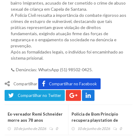
bairro Imigrantes, acusado de ter cometido o crime de abuso
sexual de criança em Capela de Santana.
A Polícia Civil ressalta a importância do combate rigoroso aos
crimes de estupro de vulnerável, destacando que tais
práticas representam grave violação de direitos
fundamentais, exigindo atuação firme das forças de
segurança e o engajamento da sociedade na denúncia e
prevenção.
Após as formalidades legais, o indivíduo foi encaminhado ao
sistema prisional.
📞 Denúncias: WhatsApp (51) 98502-0425.
Compartilhar
Compartilhar no Facebook
Compartilhar no Twitter
Ex-vereador Remi Schneider
Polícia de Bom Princípio
morre aos 78 anos
recupera playstation de
crime de estelionato
10 de junho de 2026
0
10 de junho de 2026
0