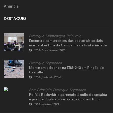
Anuncie
DESTAQUES
Destaque
,
Montenegro
,
Pelo Vale
Encontro com agentes das pastorais sociais
marca abertura da Campanha da Fraternidade
de 2026
18 de fevereiro de 2026
Destaque
,
Segurança
Morte em acidente na ERS-240 em Rincão do
Cascalho
18 de junho de 2026
Bom Princípio
,
Destaque
,
Segurança
Polícia Rodoviária apreende 1 quilo de cocaína
e prende dupla acusada de tráfico em Bom
Princípio
12 de abril de 2021