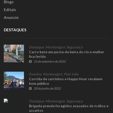
Blogs
Editais
Anuncie
DESTAQUES
Destaque
,
Montenegro
,
Segurança
Carro bate em poste da beira do rio e mulher
fica ferida
21 de setembro de 2022
Eventos
,
Montenegro
,
Pelo Vale
Corrida de carrinhos e Happy Hour recebem
bom público
20 de junho de 2022
Destaque
,
Montenegro
,
Segurança
Brigada prende foragidos acusados de tráfico e
assaltos