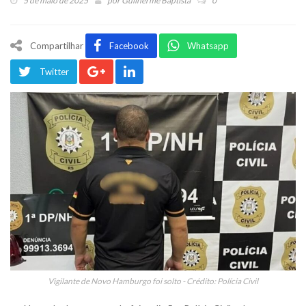
5 de maio de 2025
por
Guilherme Baptista
0
Compartilhar
Facebook
Whatsapp
Twitter
Vigilante de Novo Hamburgo foi solto - Crédito: Polícia Civil