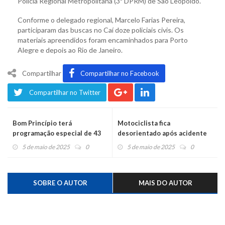
Polícia Regional Metropolitana (3ª DPRM) de São Leopoldo.
Conforme o delegado regional, Marcelo Farias Pereira,
participaram das buscas no Caí doze policiais civis. Os
materiais apreendidos foram encaminhados para Porto
Alegre e depois ao Rio de Janeiro.
Compartilhar
Compartilhar no Facebook
Compartilhar no Twitter
Bom Princípio terá
Motociclista fica
programação especial de 43
desorientado após acidente
anos
no centro
5 de maio de 2025
0
5 de maio de 2025
0
SOBRE O AUTOR
MAIS DO AUTOR