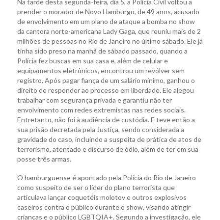
Na tarde desta segunda-feira, dia 5, a Polícia Civil voltou a
prender o morador de Novo Hamburgo, de 49 anos, acusado
de envolvimento em um plano de ataque a bomba no show
da cantora norte-americana Lady Gaga, que reuniu mais de 2
milhões de pessoas no Rio de Janeiro no último sábado. Ele já
tinha sido preso na manhã de sábado passado, quando a
Polícia fez buscas em sua casa e, além de celular e
equipamentos eletrônicos, encontrou um revólver sem
registro. Após pagar fiança de um salário mínimo, ganhou o
direito de responder ao processo em liberdade. Ele alegou
trabalhar com segurança privada e garantiu não ter
envolvimento com redes extremistas nas redes sociais.
Entretanto, não foi à audiência de custódia. E teve então a
sua prisão decretada pela Justiça, sendo considerada a
gravidade do caso, incluindo a suspeita de prática de atos de
terrorismo, atentado e discurso de ódio, além de ter em sua
posse três armas.
O hamburguense é apontado pela Polícia do Rio de Janeiro
como suspeito de ser o líder do plano terrorista que
articulava lançar coquetéis molotov e outros explosivos
caseiros contra o público durante o show, visando atingir
crianças e o público LGBTQIA+. Segundo a investigação, ele