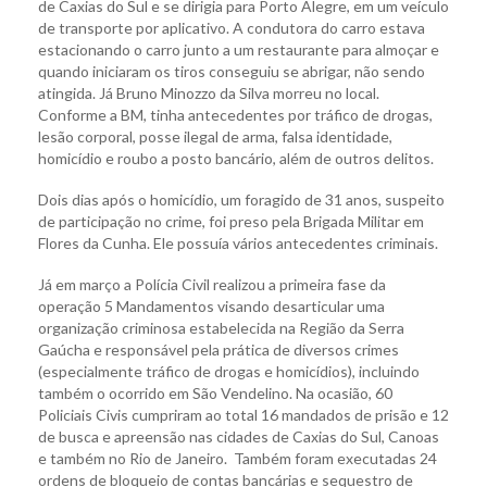
de Caxias do Sul e se dirigia para Porto Alegre, em um veículo
de transporte por aplicativo. A condutora do carro estava
estacionando o carro junto a um restaurante para almoçar e
quando iniciaram os tiros conseguiu se abrigar, não sendo
atingida. Já Bruno Minozzo da Silva morreu no local.
Conforme a BM, tinha antecedentes por tráfico de drogas,
lesão corporal, posse ilegal de arma, falsa identidade,
homicídio e roubo a posto bancário, além de outros delitos.
Dois dias após o homicídio, um foragido de 31 anos, suspeito
de participação no crime, foi preso pela Brigada Militar em
Flores da Cunha. Ele possuía vários antecedentes criminais.
Já em março a Polícia Civil realizou a primeira fase da
operação 5 Mandamentos visando desarticular uma
organização criminosa estabelecida na Região da Serra
Gaúcha e responsável pela prática de diversos crimes
(especialmente tráfico de drogas e homicídios), incluindo
também o ocorrido em São Vendelino. Na ocasião, 60
Policiais Civis cumpriram ao total 16 mandados de prisão e 12
de busca e apreensão nas cidades de Caxias do Sul, Canoas
e também no Rio de Janeiro. Também foram executadas 24
ordens de bloqueio de contas bancárias e sequestro de