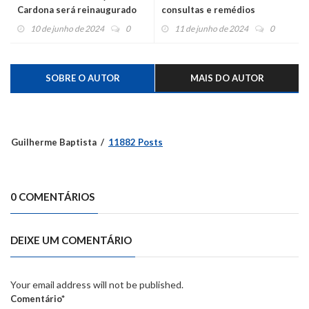
Cardona será reinaugurado
consultas e remédios
dia 21 com show do grupo Os
gratuitos em tendas nos
10 de junho de 2024
0
11 de junho de 2024
0
Fagundes
bairros de São Sebastião do
Caí
SOBRE O AUTOR
MAIS DO AUTOR
Guilherme Baptista
11882 Posts
0 COMENTÁRIOS
DEIXE UM COMENTÁRIO
Your email address will not be published.
Comentário*