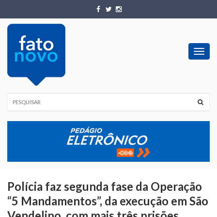
Toggl
navig
Polícia faz segunda fase da Operação
“5 Mandamentos”, da execução em São
Vendelino, com mais três prisões