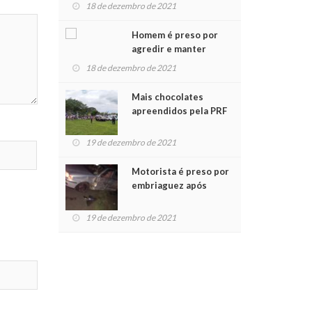
para crianças na
18 de dezembro de 2021
Chegada do Papai Noel
Homem é preso por
agredir e manter
mulher em cárcere
18 de dezembro de 2021
privado
Mais chocolates
apreendidos pela PRF
são entregues a
crianças no Natal
19 de dezembro de 2021
Solidário
Motorista é preso por
embriaguez após
acidente com dois
feridos
19 de dezembro de 2021