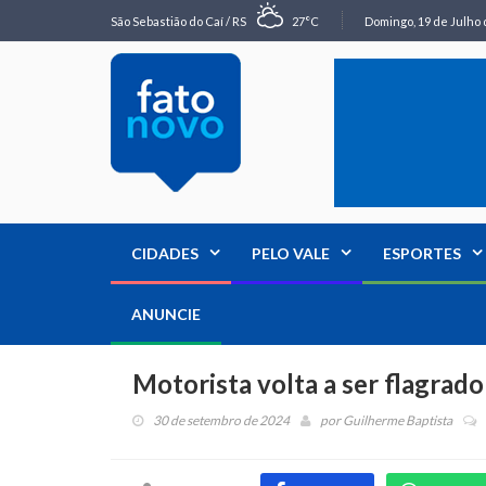
São Sebastião do Caí / RS
27°C
Domingo, 19 de Julho 
CIDADES
PELO VALE
ESPORTES
ANUNCIE
Motorista volta a ser flagrad
30 de setembro de 2024
por
Guilherme Baptista