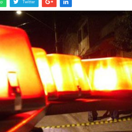
pp
Twitter