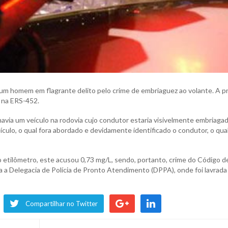
e um homem em flagrante delito pelo crime de embriaguez ao volante. A p
, na ERS-452.
havia um veículo na rodovia cujo condutor estaria visivelmente embriagad
ículo, o qual fora abordado e devidamente identificado o condutor, o qual
o etilômetro, este acusou 0,73 mg/L, sendo, portanto, crime do Código d
a a Delegacia de Polícia de Pronto Atendimento (DPPA), onde foi lavrada
Compartilhar no Twitter