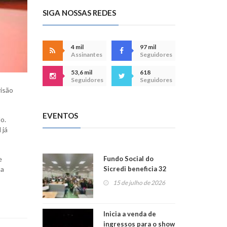
SIGA NOSSAS REDES
4 mil
97 mil
Assinantes
Seguidores
53,6 mil
618
Seguidores
Seguidores
risão
EVENTOS
o.
 já
e
Fundo Social do
 a
Sicredi beneficia 32
projetos em
15 de julho de 2026
Montenegro
Inicia a venda de
ingressos para o show