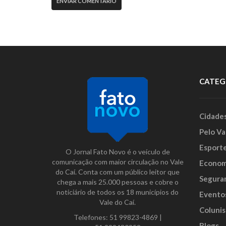
CATEG
Cidade
Pelo Va
Esport
O Jornal Fato Novo é o veículo de
comunicação com maior circulação no Vale
Econom
do Caí. Conta com um público leitor que
Segura
chega a mais 25.000 pessoas e cobre o
noticiário de todos os 18 municípios do
Evento
Vale do Caí.
Colunis
Telefones:
51 99823-4869
|
Blogs