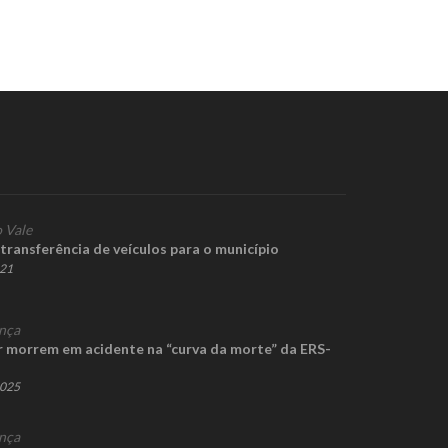
 Vale
 transferência de veículos para o município
021
nça
morrem em acidente na “curva da morte” da ERS-
2025
nça