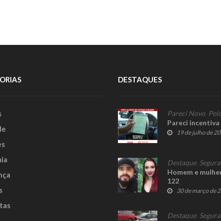
ORIAS
DESTAQUES
s
Pareci Novo
,
Pelo
Pareci incentiva
le
19 de julho de 2
es
ia
Destaque
,
Segura
Homem e mulher 
nça
122
s
30 de março de 
tas
Destaque
,
Segura