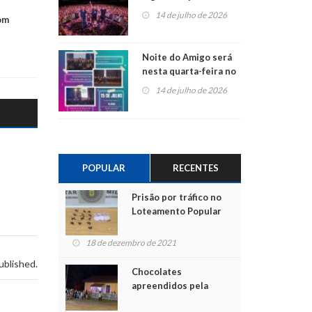
do Jota Quest nos 45
14 de julho de 2026
om
anos da Sicredi Ouro
Branco RS/MG
Noite do Amigo será
nesta quarta-feira no
Centro de Cultura de
14 de julho de 2026
São Sebastião do Caí
POPULAR
RECENTES
Prisão por tráfico no
Loteamento Popular
18 de dezembro de 2021
ublished.
Chocolates
apreendidos pela
Polícia são entregues