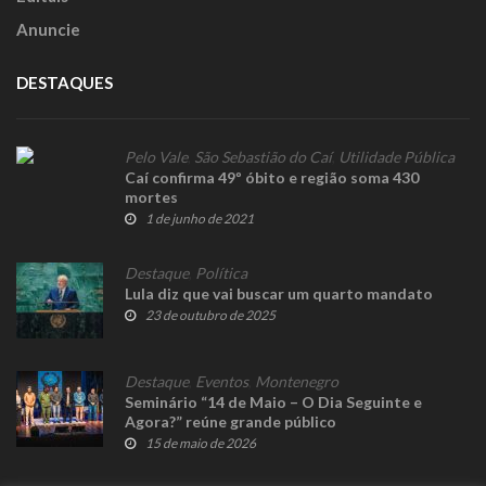
Anuncie
DESTAQUES
Pelo Vale
,
São Sebastião do Caí
,
Utilidade Pública
Caí confirma 49º óbito e região soma 430
mortes
1 de junho de 2021
Destaque
,
Política
Lula diz que vai buscar um quarto mandato
23 de outubro de 2025
Destaque
,
Eventos
,
Montenegro
Seminário “14 de Maio – O Dia Seguinte e
Agora?” reúne grande público
15 de maio de 2026