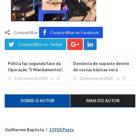
Compartilhar
Compartilhar no Facebook
Compartilhar no Twitter
Polícia faz segunda fase da
Denúncia de suposto desvio
Operação “5 Mandamentos”,
de cestas básicas será
da execução em São
investigado pela Polícia
11 de junho de 2024
0
12 de junho de 2024
0
Vendelino, com mais três
prisões
SOBRE O AUTOR
MAIS DO AUTOR
Guilherme Baptista
11910 Posts