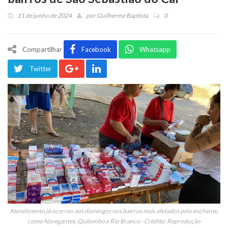
11 de junho de 2024
por
Guilherme Baptista
0
Compartilhar
Facebook
Whatsapp
Twitter
Atendimento já ocorreu aos domingos nos bairros mais afetados pela enchente,
como Navegantes, Quilombo e Rio Branco - Crédito: Reprodução