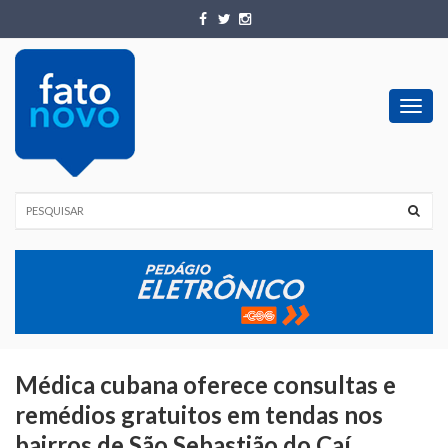
Toggl
navig
Médica cubana oferece consultas e
remédios gratuitos em tendas nos
bairros de São Sebastião do Caí