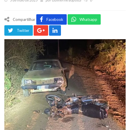
5 de maio de 2025
por
Guilherme Baptista
0
Compartilhar
Facebook
Whatsapp
Twitter