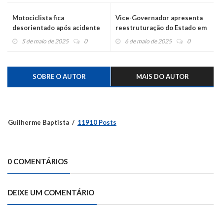
Motociclista fica
Vice-Governador apresenta
desorientado após acidente
reestruturação do Estado em
no centro
reunião-almoço
5 de maio de 2025
0
6 de maio de 2025
0
SOBRE O AUTOR
MAIS DO AUTOR
Guilherme Baptista
11910 Posts
0 COMENTÁRIOS
DEIXE UM COMENTÁRIO