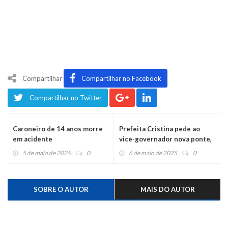
Compartilhar
Compartilhar no Facebook
Compartilhar no Twitter
Caroneiro de 14 anos morre
Prefeita Cristina pede ao
em acidente
vice-governador nova ponte,
galerias, recursos ao HM e
5 de maio de 2025
0
6 de maio de 2025
0
melhorias na ERS-124
SOBRE O AUTOR
MAIS DO AUTOR