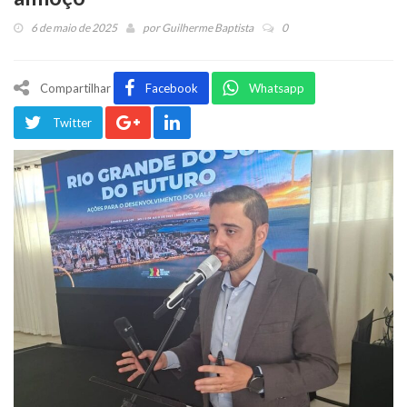
6 de maio de 2025
por
Guilherme Baptista
0
Compartilhar
Facebook
Whatsapp
Twitter