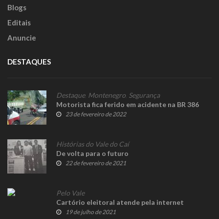
Blogs
Editais
Anuncie
DESTAQUES
Destaque
,
Montenegro
,
Segurança
Motorista fica ferido em acidente na BR 386
23 de fevereiro de 2022
Histórias do Vale do Caí
De volta para o futuro
22 de fevereiro de 2021
Pelo Vale
Cartório eleitoral atende pela internet
19 de julho de 2021