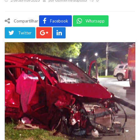
2 de abril de 2023
por
Guilherme Baptista
0
Compartilhar
Facebook
Whatsapp
Twitter