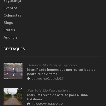
Segurança
Eventos
Colunistas
Blogs
Editais
Anuncie
DESTAQUES
Destaque
,
Montenegro
,
Segurança
Identificado homem que morreu em lago de
pedreira de Alfama
14 de novembro de 2021
Pelo Vale
,
São Pedro da Serra
Mais um trecho de asfalto para a Linha
Babilônia
18 de dezembro de 2022