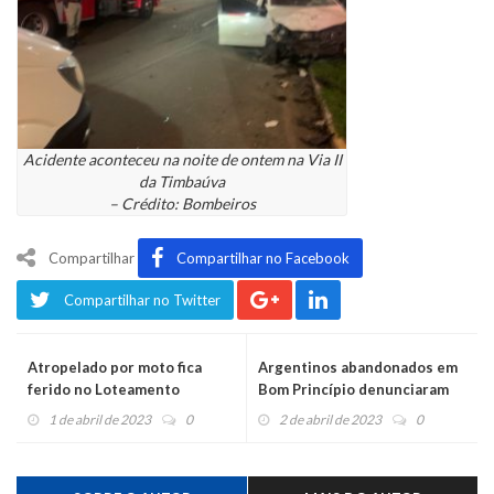
Acidente aconteceu na noite de ontem na Via II
da Timbaúva
– Crédito: Bombeiros
Compartilhar
Compartilhar no Facebook
Compartilhar no Twitter
Atropelado por moto fica
Argentinos abandonados em
ferido no Loteamento
Bom Princípio denunciaram
Popular
trabalho análogo a escravidão
1 de abril de 2023
0
2 de abril de 2023
0
na Serra